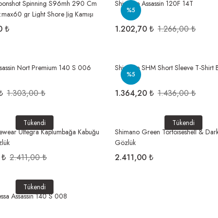
oonshot Spinning S96mh 290 Cm
Shimano Assassin 120F 14T
%5
g:max60 gr Light Shore Jig Kamışı
0 ₺
1.202,70 ₺
1.266,00 ₺
sassin Nort Premium 140 S 006
Shimano SHM Short Sleeve T-Shirt 
%5
₺
1.303,00 ₺
1.364,20 ₺
1.436,00 ₺
Tükendi
Tükendi
ewear Ultegra Kaplumbağa Kabuğu
Shimano Green Tortoiseshell & Dar
zlük
Gözlük
 ₺
2.411,00 ₺
2.411,00 ₺
Tükendi
ssa Assassin 140 S 008