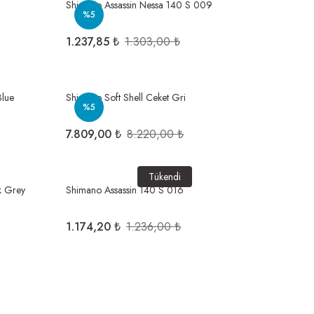
Shimano Assassin Nessa 140 S 009
%5
1.237,85 ₺
1.303,00 ₺
Blue
Shimano Soft Shell Ceket Gri
%5
7.809,00 ₺
8.220,00 ₺
Tükendi
k Grey
Shimano Assassin 140 S 016
1.174,20 ₺
1.236,00 ₺