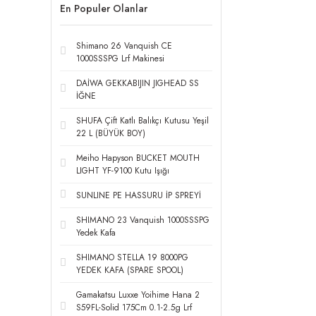
En Populer Olanlar
Shimano 26 Vanquish CE
1000SSSPG Lrf Makinesi
DAİWA GEKKABIJIN JIGHEAD SS
İĞNE
SHUFA Çift Katlı Balıkçı Kutusu Yeşil
22 L (BÜYÜK BOY)
Meiho Hapyson BUCKET MOUTH
LIGHT YF-9100 Kutu Işığı
SUNLINE PE HASSURU İP SPREYİ
SHIMANO 23 Vanquish 1000SSSPG
Yedek Kafa
SHIMANO STELLA 19 8000PG
YEDEK KAFA (SPARE SPOOL)
Gamakatsu Luxxe Yoihime Hana 2
S59FL-Solid 175Cm 0.1-2.5g Lrf