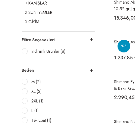
Shimano M
KAMIŞLAR
10-52 gr Ji
SUNİ YEMLER
15.346,0
GİYİM
Filtre Seçenekleri
Shimano As
%5
İndirimli Ürünler (8)
1.237,85 
Beden
M (2)
Shimano Ey
& Bakır Gö
XL (2)
2.290,45
2XL (1)
L (1)
Tek Ebat (1)
Shimano Ne
XL/XXXL (1)