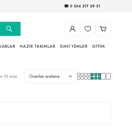
☎ 0 534 217 59 31
UARLAR
HAZIR TAKIMLAR
SUNİ YEMLER
GİYİM
m 10 ürün