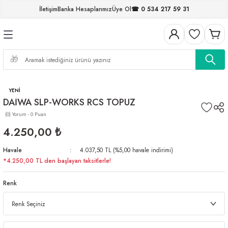
İletişim
Banka Hesaplarımız
Üye Ol
☎ 0 534 217 59 31
Geri Dön
Geri Dön
Geri Dön
Geri Dön
Geri Dön
Geri Dön
Geri Dön
Geri Dön
ELERİ
NALAR
S ve FIRDÖNDÜLER
AR
MLAR
R
İ
I
İ
ARI
YENİ
DAİWA SLP-WORKS RCS TOPUZ
(0) Yorum - 0 Puan
ELER
 TAKIMLARI
4.250,00 ₺
KİNELERİ
I
 MİSİNALAR
ILIFLARI
Havale
4.037,50 TL (%5,00 havale indirimi)
*4.250,00 TL den başlayan taksitlerle!
ERİ
Renk
AR