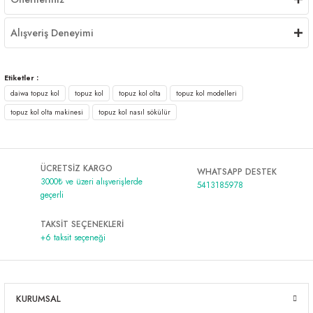
Alışveriş Deneyimi
Etiketler :
daiwa topuz kol
topuz kol
topuz kol olta
topuz kol modelleri
topuz kol olta makinesi
topuz kol nasıl sökülür
ÜCRETSİZ KARGO
WHATSAPP DESTEK
3000₺ ve üzeri alışverişlerde
5413185978
geçerli
TAKSİT SEÇENEKLERİ
+6 taksit seçeneği
KURUMSAL