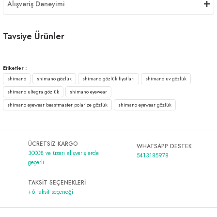
Alışveriş Deneyimi
Tavsiye Ürünler
Tükendi
Shimano Green Tortoiseshell & Dark Grey Gözlük
Etiketler :
shimano
shimano gözlük
shimano gözlük fiyatları
shimano uv gözlük
2.411,00 ₺
shimano ultegra gözlük
shimano eyewear
shimano eyewear beastmaster polarize gözlük
shimano eyewear gözlük
ÜCRETSİZ KARGO
WHATSAPP DESTEK
3000₺ ve üzeri alışverişlerde
5413185978
geçerli
TAKSİT SEÇENEKLERİ
+6 taksit seçeneği