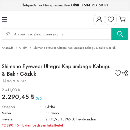
İletişim
Banka Hesaplarımız
Üye Ol
☎ 0 534 217 59 31
Geri Dön
Geri Dön
Geri Dön
Geri Dön
Geri Dön
Geri Dön
Geri Dön
Geri Dön
ELERİ
NALAR
S ve FIRDÖNDÜLER
AR
MLAR
R
İ
I
Anasayfa
GİYİM
Shimano Eyewear Ultegra Kaplumbağa Kabuğu & Bakır Gözlük
İ
ARI
Shimano Eyewear Ultegra Kaplumbağa Kabuğu
ELER
 TAKIMLARI
& Bakır Gözlük
KİNELERİ
I
 MİSİNALAR
ILIFLARI
(0) Yorum - 0 Puan
2.411,00 ₺
ERİ
2.290,45 ₺
%5
Kategori
GİYİM
AR
Marka
Shimano
Havale
2.175,93 TL (%5,00 havale indirimi)
*2.290,45 TL den başlayan taksitlerle!