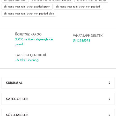
shimano wear rain jacket padded green
shimano wear rain jacket non padded
shimano wear rain jacket non padded blue
ÜCRETSİZ KARGO
WHATSAPP DESTEK
3000₺ ve üzeri alışverişlerde
5413185978
geçerli
TAKSİT SEÇENEKLERİ
+6 taksit seçeneği
KURUMSAL
KATEGORİLER
SÖZLEŞMELER