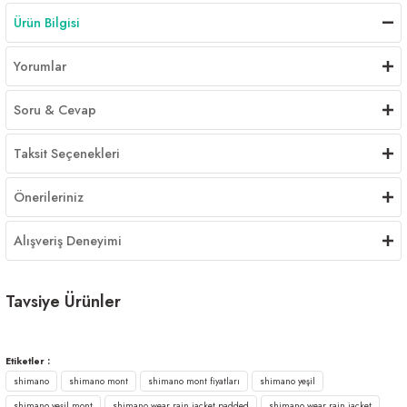
Ürün Bilgisi
Yorumlar
Soru & Cevap
Taksit Seçenekleri
Önerileriniz
Alışveriş Deneyimi
Tavsiye Ürünler
Shimano Wear Rain Jacket Padded Su Geçirmez Ceket Black
Etiketler :
shimano
shimano mont
shimano mont fiyatları
shimano yeşil
8.234,00 ₺
shimano yeşil mont
shimano wear rain jacket padded
shimano wear rain jacket