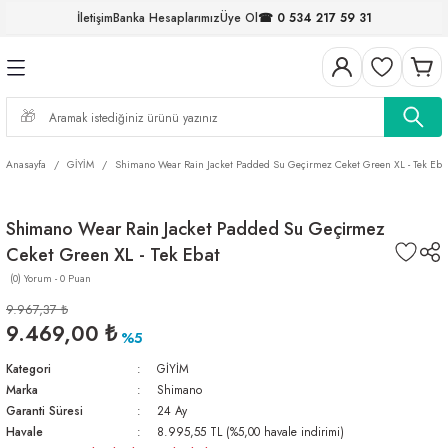
İletişim
Banka Hesaplarımız
Üye Ol
☎ 0 534 217 59 31
Geri Dön
Geri Dön
Geri Dön
Geri Dön
Geri Dön
Geri Dön
Geri Dön
Geri Dön
ELERİ
NALAR
S ve FIRDÖNDÜLER
AR
MLAR
R
İ
I
Anasayfa
GİYİM
Shimano Wear Rain Jacket Padded Su Geçirmez Ceket Green XL - Tek Eba
İ
ARI
Shimano Wear Rain Jacket Padded Su Geçirmez
ELER
 TAKIMLARI
Ceket Green XL - Tek Ebat
KİNELERİ
I
 MİSİNALAR
ILIFLARI
(0) Yorum - 0 Puan
9.967,37 ₺
ERİ
9.469,00 ₺
%5
Kategori
GİYİM
AR
Marka
Shimano
Garanti Süresi
24 Ay
Havale
8.995,55 TL (%5,00 havale indirimi)