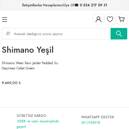
İletişim
Banka Hesaplarımız
Üye Ol
☎ 0 534 217 59 31
Geri Dön
Geri Dön
Geri Dön
Geri Dön
Geri Dön
Geri Dön
Geri Dön
Geri Dön
ELERİ
NALAR
S ve FIRDÖNDÜLER
AR
MLAR
R
İ
I
Shimano Yeşil
İ
ARI
Shimano Wear Rain Jacket Padded Su
ELER
 TAKIMLARI
Geçirmez Ceket Green
KİNELERİ
I
 MİSİNALAR
ILIFLARI
9.469,00 ₺
ERİ
AR
ÜCRETSİZ KARGO
WHATSAPP DESTEK
3000₺ ve üzeri alışverişlerde
5413185978
geçerli