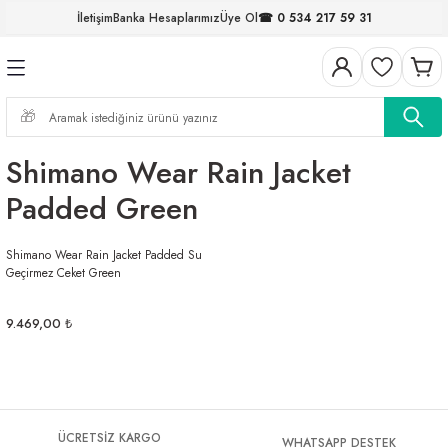
İletişim
Banka Hesaplarımız
Üye Ol
☎ 0 534 217 59 31
Geri Dön
Geri Dön
Geri Dön
Geri Dön
Geri Dön
Geri Dön
Geri Dön
Geri Dön
ELERİ
NALAR
S ve FIRDÖNDÜLER
AR
MLAR
R
İ
I
Shimano Wear Rain Jacket
İ
ARI
Padded Green
ELER
 TAKIMLARI
Shimano Wear Rain Jacket Padded Su
Geçirmez Ceket Green
KİNELERİ
I
 MİSİNALAR
ILIFLARI
9.469,00 ₺
ERİ
AR
ÜCRETSİZ KARGO
WHATSAPP DESTEK