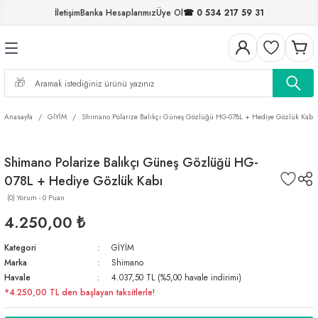
İletişim
Banka Hesaplarımız
Üye Ol
☎ 0 534 217 59 31
Geri Dön
Geri Dön
Geri Dön
Geri Dön
Geri Dön
Geri Dön
Geri Dön
Geri Dön
ELERİ
NALAR
S ve FIRDÖNDÜLER
AR
MLAR
R
İ
I
Anasayfa
GİYİM
Shimano Polarize Balıkçı Güneş Gözlüğü HG-078L + Hediye Gözlük Kabı
İ
ARI
Shimano Polarize Balıkçı Güneş Gözlüğü HG-
ELER
 TAKIMLARI
078L + Hediye Gözlük Kabı
KİNELERİ
I
 MİSİNALAR
ILIFLARI
(0) Yorum - 0 Puan
4.250,00 ₺
ERİ
Kategori
GİYİM
Marka
Shimano
AR
Havale
4.037,50 TL (%5,00 havale indirimi)
*4.250,00 TL den başlayan taksitlerle!