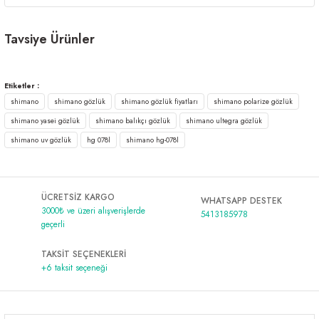
Tavsiye Ürünler
Tükendi
Shimano Green Tortoiseshell & Dark Grey Gözlük
Etiketler :
shimano
shimano gözlük
shimano gözlük fiyatları
shimano polarize gözlük
2.411,00 ₺
shimano yasei gözlük
shimano balıkçı gözlük
shimano ultegra gözlük
Tükendi
Shimano Eyewear Ultegra Kaplumbağa Kabuğu & Bakır Gözlük
shimano uv gözlük
hg 078l
shimano hg-078l
2.290,45 ₺
2.411,00 ₺
ÜCRETSİZ KARGO
WHATSAPP DESTEK
3000₺ ve üzeri alışverişlerde
5413185978
geçerli
TAKSİT SEÇENEKLERİ
+6 taksit seçeneği