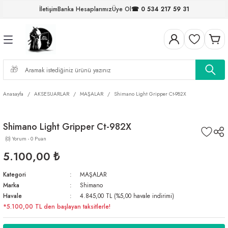
İletişim
Banka Hesaplarımız
Üye Ol
☎ 0 534 217 59 31
Geri Dön
Geri Dön
Geri Dön
Geri Dön
Geri Dön
Geri Dön
Geri Dön
Geri Dön
ELERİ
NALAR
S ve FIRDÖNDÜLER
AR
MLAR
R
İ
I
İ
ARI
Anasayfa
AKSESUARLAR
MAŞALAR
Shimano Light Gripper Ct-982X
ELER
 TAKIMLARI
Shimano Light Gripper Ct-982X
(0) Yorum - 0 Puan
KİNELERİ
I
 MİSİNALAR
ILIFLARI
5.100,00 ₺
ERİ
Kategori
MAŞALAR
Marka
Shimano
AR
Havale
4.845,00 TL (%5,00 havale indirimi)
*5.100,00 TL den başlayan taksitlerle!