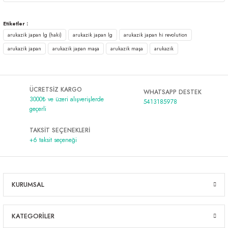
Etiketler :
arukazik japan lg (haki)
arukazik japan lg
arukazik japan hi revolution
arukazik japan
arukazik japan maşa
arukazik maşa
arukazik
ÜCRETSİZ KARGO
WHATSAPP DESTEK
3000₺ ve üzeri alışverişlerde
5413185978
geçerli
TAKSİT SEÇENEKLERİ
+6 taksit seçeneği
KURUMSAL
KATEGORİLER