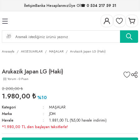
İletişim
Banka Hesaplarımız
Üye Ol
☎ 0 534 217 59 31
Geri Dön
Geri Dön
Geri Dön
Geri Dön
Geri Dön
Geri Dön
Geri Dön
Geri Dön
ELERİ
NALAR
S ve FIRDÖNDÜLER
AR
MLAR
R
İ
I
Anasayfa
AKSESUARLAR
MAŞALAR
Arukazik Japan LG (Haki)
İ
ARI
Arukazik Japan LG (Haki)
ELER
 TAKIMLARI
(0) Yorum - 0 Puan
KİNELERİ
I
 MİSİNALAR
ILIFLARI
2.200,00 ₺
1.980,00 ₺
%10
ERİ
Kategori
MAŞALAR
Marka
JDM
AR
Havale
1.881,00 TL (%5,00 havale indirimi)
*1.980,00 TL den başlayan taksitlerle!