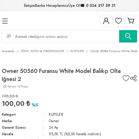
İletişim
Banka Hesaplarımız
Üye Ol
☎ 0 534 217 59 31
Geri Dön
Geri Dön
Geri Dön
Geri Dön
Geri Dön
Geri Dön
Geri Dön
Geri Dön
ELERİ
NALAR
S ve FIRDÖNDÜLER
AR
MLAR
R
İ
I
Anasayfa
İĞNE, KLİPS ve FIRDÖNDÜLER
KLİPSLER
Owner 50560 Furansu White Model B
İ
ARI
Owner 50560 Furansu White Model Balıkçı Olta
ELER
 TAKIMLARI
Iğnesi 2
KİNELERİ
I
 MİSİNALAR
ILIFLARI
(0) Yorum - 0 Puan
105,26 ₺
ERİ
100,00 ₺
%5
Kategori
KLİPSLER
AR
Marka
Owner
Garanti Süresi
24 Ay
Havale
95,00 TL (%5,00 havale indirimi)