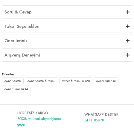
Soru & Cevap
Taksit Seçenekleri
Önerileriniz
Alışveriş Deneyimi
Etiketler :
owner 50560
owner 50560 furansu
owner furansu 50560
owner furansu
owner furansu 14
ÜCRETSİZ KARGO
WHATSAPP DESTEK
3000₺ ve üzeri alışverişlerde
5413185978
geçerli