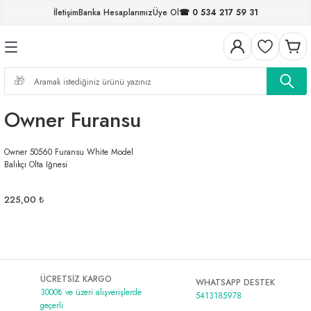
İletişim
Banka Hesaplarımız
Üye Ol
☎ 0 534 217 59 31
Geri Dön
Geri Dön
Geri Dön
Geri Dön
Geri Dön
Geri Dön
Geri Dön
Geri Dön
ELERİ
NALAR
S ve FIRDÖNDÜLER
AR
MLAR
R
İ
I
Owner Furansu
İ
ARI
Owner 50560 Furansu White Model
ELER
 TAKIMLARI
Balıkçı Olta Iğnesi
KİNELERİ
I
 MİSİNALAR
ILIFLARI
225,00 ₺
ERİ
AR
ÜCRETSİZ KARGO
WHATSAPP DESTEK
3000₺ ve üzeri alışverişlerde
5413185978
geçerli