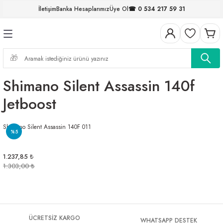
İletişim
Banka Hesaplarımız
Üye Ol
☎ 0 534 217 59 31
Geri Dön
Geri Dön
Geri Dön
Geri Dön
Geri Dön
Geri Dön
Geri Dön
Geri Dön
ELERİ
NALAR
S ve FIRDÖNDÜLER
AR
MLAR
R
İ
I
Shimano Silent Assassin 140f
İ
ARI
Jetboost
ELER
 TAKIMLARI
Shimano Silent Assassin 140F 011
%5
KİNELERİ
I
 MİSİNALAR
ILIFLARI
1.237,85 ₺
ERİ
1.303,00 ₺
AR
ÜCRETSİZ KARGO
WHATSAPP DESTEK