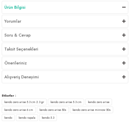
Ürün Bilgisi
Yorumlar
Soru & Cevap
Taksit Seçenekleri
Önerileriniz
Alışveriş Deneyimi
Etiketler :
kendo zero arise 5.3 cm 2.3 gr
kendo zero arise 5.3 cm
kendo zero arise
kendo zero arise 6 cm
kendo zero arise 50s
kendo zero arise minnow 50s
kendo
kendo rapala
kendo 5.3