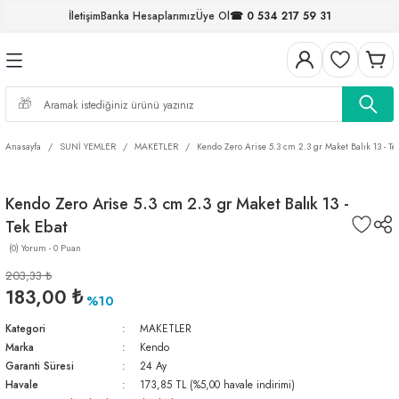
İletişim
Banka Hesaplarımız
Üye Ol
☎ 0 534 217 59 31
Geri Dön
Geri Dön
Geri Dön
Geri Dön
Geri Dön
Geri Dön
Geri Dön
Geri Dön
ELERİ
NALAR
S ve FIRDÖNDÜLER
AR
MLAR
R
İ
I
Anasayfa
SUNİ YEMLER
MAKETLER
Kendo Zero Arise 5.3 cm 2.3 gr Maket Balık 13 - Te
İ
ARI
Kendo Zero Arise 5.3 cm 2.3 gr Maket Balık 13 -
ELER
 TAKIMLARI
Tek Ebat
KİNELERİ
I
 MİSİNALAR
ILIFLARI
(0) Yorum - 0 Puan
203,33 ₺
ERİ
183,00 ₺
%10
Kategori
MAKETLER
AR
Marka
Kendo
Garanti Süresi
24 Ay
Havale
173,85 TL (%5,00 havale indirimi)