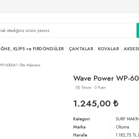
İĞNE, KLİPS ve FIRDÖNDÜLER
ÇANTALAR
KOVALAR
AKSES
WP-6000A1 Olta Makinesi
Wave Power WP-600
(0) Yorum - 0 Puan
1.245,00 ₺
Kategori
SURF MAKİN
Marka
Okuma
Havale
1.182,75 TL 