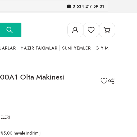
☎ 0 534 217 59 31
UARLAR
HAZIR TAKIMLAR
SUNİ YEMLER
GİYİM
0A1 Olta Makinesi
ELERİ
(%5,00 havale indirimi)