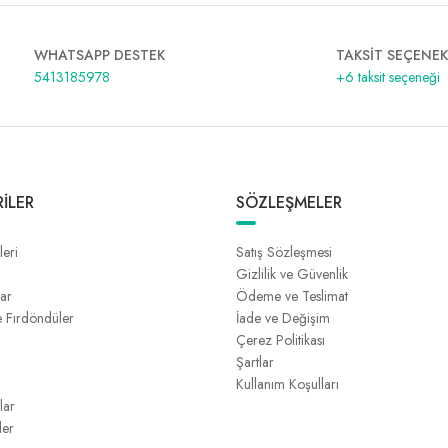
WHATSAPP DESTEK
TAKSİT SEÇENEK
5413185978
+6 taksit seçeneği
İLER
SÖZLEŞMELER
leri
Satış Sözleşmesi
Gizlilik ve Güvenlik
lar
Ödeme ve Teslimat
e Fırdöndüler
İade ve Değişim
Çerez Politikası
Şartlar
Kullanım Koşulları
lar
ler