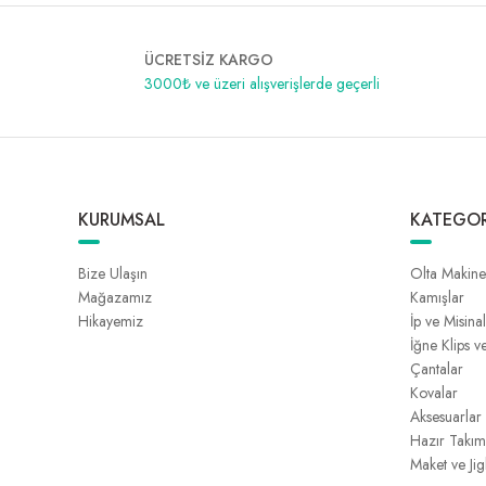
ÜCRETSİZ KARGO
3000₺ ve üzeri alışverişlerde geçerli
KURUMSAL
KATEGOR
Bize Ulaşın
Olta Makine
Mağazamız
Kamışlar
Hikayemiz
İp ve Misina
İğne Klips v
Çantalar
Kovalar
Aksesuarlar
Hazır Takım
Maket ve Jig