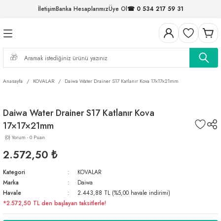
İletişim
Banka Hesaplarımız
Üye Ol
☎ 0 534 217 59 31
Geri Dön
Geri Dön
Geri Dön
Geri Dön
Geri Dön
Geri Dön
Geri Dön
Geri Dön
ELERİ
NALAR
S ve FIRDÖNDÜLER
AR
MLAR
R
İ
I
Anasayfa
KOVALAR
Daiwa Water Drainer S17 Katlanır Kova 17×17×21mm
İ
ARI
Daiwa Water Drainer S17 Katlanır Kova
ELER
 TAKIMLARI
17×17×21mm
KİNELERİ
I
 MİSİNALAR
ILIFLARI
(0) Yorum - 0 Puan
2.572,50 ₺
ERİ
Kategori
KOVALAR
Marka
Daiwa
AR
Havale
2.443,88 TL (%5,00 havale indirimi)
*2.572,50 TL den başlayan taksitlerle!