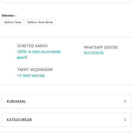
Etiketler :
katlanır kova
katlanır kova daiwa
ÜCRETSİZ KARGO
WHATSAPP DESTEK
3000₺ ve üzeri alışverişlerde
5413185978
geçerli
TAKSİT SEÇENEKLERİ
+6 taksit seçeneği
KURUMSAL
KATEGORİLER