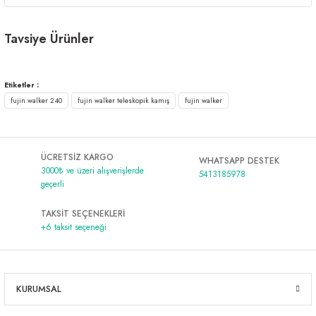
Tavsiye Ürünler
RYUJI MATRIX FUJI 2.40M 3-21 GR 2P LIGHT SPIN KAMIŞ
Etiketler :
fujin walker 240
fujin walker teleskopik kamış
fujin walker
3.253,50 ₺
Daiwa New Legalis Seabass 2.40m 10-35gr 2p Olta Kamışı
ÜCRETSİZ KARGO
WHATSAPP DESTEK
3000₺ ve üzeri alışverişlerde
5413185978
geçerli
4.254,75 ₺
TAKSİT SEÇENEKLERİ
+6 taksit seçeneği
KURUMSAL