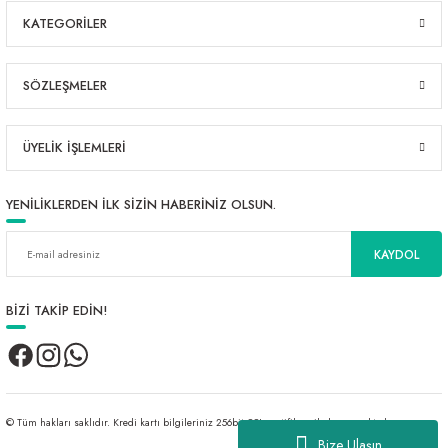
KATEGORİLER
SÖZLEŞMELER
ÜYELİK İŞLEMLERİ
YENİLİKLERDEN İLK SİZİN HABERİNİZ OLSUN.
KAYDOL
BİZİ TAKİP EDİN!
© Tüm hakları saklıdır. Kredi kartı bilgileriniz 256bit SSL sertifikası ile korunmaktadır.
Bize Ulaşın