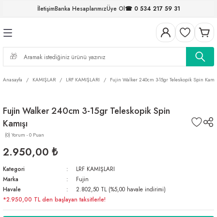
İletişim
Banka Hesaplarımız
Üye Ol
☎ 0 534 217 59 31
Geri Dön
Geri Dön
Geri Dön
Geri Dön
Geri Dön
Geri Dön
Geri Dön
Geri Dön
ELERİ
NALAR
S ve FIRDÖNDÜLER
AR
MLAR
R
İ
I
Anasayfa
KAMIŞLAR
LRF KAMIŞLARI
Fujin Walker 240cm 3-15gr Teleskopik Spin Kamı
İ
ARI
Fujin Walker 240cm 3-15gr Teleskopik Spin
ELER
 TAKIMLARI
Kamışı
KİNELERİ
I
 MİSİNALAR
ILIFLARI
(0) Yorum - 0 Puan
2.950,00 ₺
ERİ
Kategori
LRF KAMIŞLARI
Marka
Fujin
AR
Havale
2.802,50 TL (%5,00 havale indirimi)
*2.950,00 TL den başlayan taksitlerle!