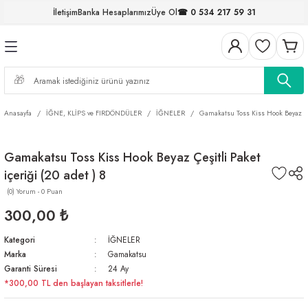
İletişim
Banka Hesaplarımız
Üye Ol
☎ 0 534 217 59 31
Geri Dön
Geri Dön
Geri Dön
Geri Dön
Geri Dön
Geri Dön
Geri Dön
Geri Dön
ELERİ
NALAR
S ve FIRDÖNDÜLER
AR
MLAR
R
İ
I
Anasayfa
İĞNE, KLİPS ve FIRDÖNDÜLER
İĞNELER
Gamakatsu Toss Kiss Hook Beyaz Çeşi
İ
ARI
Gamakatsu Toss Kiss Hook Beyaz Çeşitli Paket
ELER
 TAKIMLARI
içeriği (20 adet ) 8
KİNELERİ
I
 MİSİNALAR
ILIFLARI
(0) Yorum - 0 Puan
300,00 ₺
ERİ
Kategori
İĞNELER
Marka
Gamakatsu
AR
Garanti Süresi
24 Ay
*300,00 TL den başlayan taksitlerle!