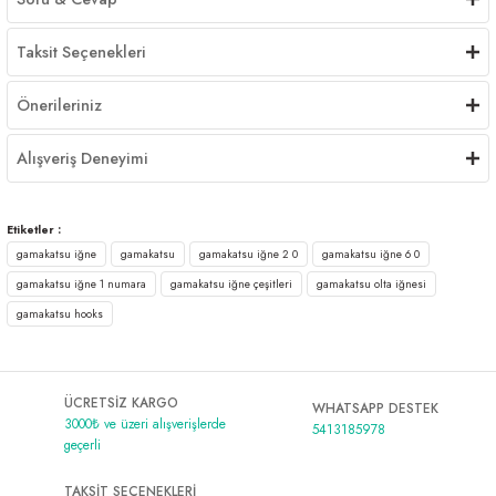
Taksit Seçenekleri
Önerileriniz
Alışveriş Deneyimi
Etiketler :
gamakatsu iğne
gamakatsu
gamakatsu iğne 2 0
gamakatsu iğne 6 0
gamakatsu iğne 1 numara
gamakatsu iğne çeşitleri
gamakatsu olta iğnesi
gamakatsu hooks
ÜCRETSİZ KARGO
WHATSAPP DESTEK
3000₺ ve üzeri alışverişlerde
5413185978
geçerli
TAKSİT SEÇENEKLERİ