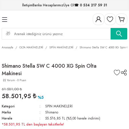
İletişim
Banka Hesaplarımız
Üye Ol
☎ 0 534 217 59 31
Geri Dön
Geri Dön
Geri Dön
Geri Dön
Geri Dön
Geri Dön
Geri Dön
Geri Dön
ELERİ
NALAR
S ve FIRDÖNDÜLER
AR
MLAR
R
İ
I
Anasayfa
OLTA MAKİNELERİ
SPİN MAKİNELERİ
Shimano Stella SW C 4000 XG Spin Ol
İ
ARI
Shimano Stella SW C 4000 XG Spin Olta
ELER
 TAKIMLARI
Makinesi
KİNELERİ
I
 MİSİNALAR
ILIFLARI
(0) Yorum - 0 Puan
61.581,00 ₺
ERİ
58.501,95 ₺
%5
Kategori
SPİN MAKİNELERİ
AR
Marka
Shimano
Havale
55.576,85 TL (%5,00 havale indirimi)
*58.501,95 TL den başlayan taksitlerle!