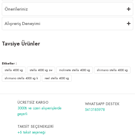
Önerileriniz
Alışveriş Deneyimi
Tavsiye Ürünler
Shimano Stradic SW B 4000 XG Jig Olta Makinesi
%5
Etiketler :
stella 4000 xg
stella 4000 xg sw
molinete stella 4000 xg
shimano stella 4000 xg
25.594,90 ₺
shimano stella 4000 xg k
reel stella 4000 xg
26.942,00 ₺
Shimano Twin Power XD FB 4000 XG Spin Olta Makinesi
%5
ÜCRETSİZ KARGO
33.656,60 ₺
WHATSAPP DESTEK
3000₺ ve üzeri alışverişlerde
35.428,00 ₺
5413185978
geçerli
TAKSİT SEÇENEKLERİ
+6 taksit seçeneği