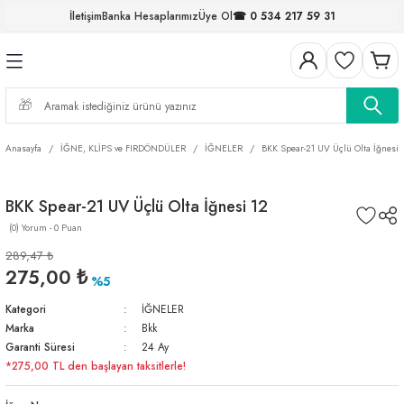
İletişim
Banka Hesaplarımız
Üye Ol
☎ 0 534 217 59 31
Geri Dön
Geri Dön
Geri Dön
Geri Dön
Geri Dön
Geri Dön
Geri Dön
Geri Dön
ELERİ
NALAR
S ve FIRDÖNDÜLER
AR
MLAR
R
İ
I
Anasayfa
İĞNE, KLİPS ve FIRDÖNDÜLER
İĞNELER
BKK Spear-21 UV Üçlü Olta İğnesi 
İ
ARI
BKK Spear-21 UV Üçlü Olta İğnesi 12
ELER
 TAKIMLARI
(0) Yorum - 0 Puan
KİNELERİ
I
 MİSİNALAR
ILIFLARI
289,47 ₺
275,00 ₺
%5
ERİ
Kategori
İĞNELER
Marka
Bkk
AR
Garanti Süresi
24 Ay
*275,00 TL den başlayan taksitlerle!