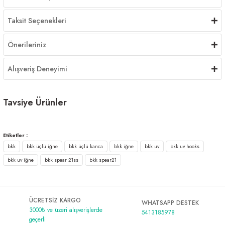
Taksit Seçenekleri
Önerileriniz
Alışveriş Deneyimi
Tavsiye Ürünler
BKK Spear-21 UVC Üçlü Olta İğnesi
Etiketler :
bkk
bkk üçlü iğne
bkk üçlü kanca
bkk iğne
bkk uv
bkk uv hooks
275,00 ₺
bkk uv iğne
bkk spear 21ss
bkk spear21
ÜCRETSİZ KARGO
WHATSAPP DESTEK
3000₺ ve üzeri alışverişlerde
5413185978
geçerli