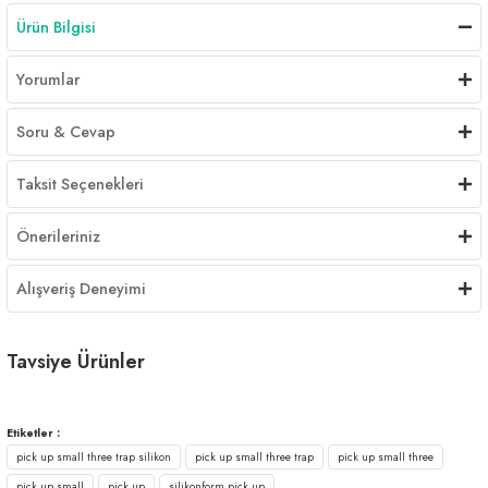
Ürün Bilgisi
Yorumlar
Soru & Cevap
Taksit Seçenekleri
Önerileriniz
Alışveriş Deneyimi
Tavsiye Ürünler
Pick Up Three Trap Silikon Yem
Etiketler :
pick up small three trap silikon
pick up small three trap
pick up small three
550,00 ₺
pick up small
pick up
silikonform pick up