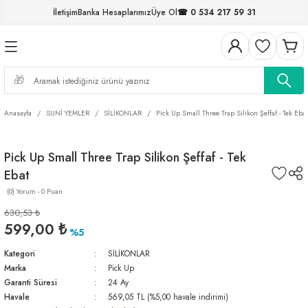
İletişim
Banka Hesaplarımız
Üye Ol
☎ 0 534 217 59 31
Geri Dön
Geri Dön
Geri Dön
Geri Dön
Geri Dön
Geri Dön
Geri Dön
Geri Dön
ELERİ
NALAR
S ve FIRDÖNDÜLER
AR
MLAR
R
İ
I
Anasayfa
SUNİ YEMLER
SİLİKONLAR
Pick Up Small Three Trap Silikon Şeffaf - Tek Ebat
İ
ARI
Pick Up Small Three Trap Silikon Şeffaf - Tek
ELER
 TAKIMLARI
Ebat
KİNELERİ
I
 MİSİNALAR
ILIFLARI
(0) Yorum - 0 Puan
630,53 ₺
ERİ
599,00 ₺
%5
Kategori
SİLİKONLAR
AR
Marka
Pick Up
Garanti Süresi
24 Ay
Havale
569,05 TL (%5,00 havale indirimi)