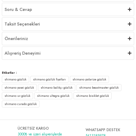
Soru & Cevap
Taksit Seçenekleri
Önerileriniz
Alışveriş Deneyimi
Etiketler :
shimano gözlük
shimano gözlük fiyatları
shimano polarize gözlük
shimano yasei gözlük
shimano balıkçı gözlük
shimano beastmaster gözlük
shimano uv gözlük
shimano ultegra gözlük
shimano bisiklet gözlük
shimano curado gözlük
ÜCRETSİZ KARGO
WHATSAPP DESTEK
3000₺ ve üzeri alışverişlerde
5413185978