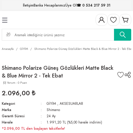
İletişim
Banka Hesaplarımız
Üye Ol
☎ 0 534 217 59 31
Geri Dön
Geri Dön
Geri Dön
Geri Dön
Geri Dön
Geri Dön
Geri Dön
Geri Dön
ELERİ
NALAR
S ve FIRDÖNDÜLER
AR
MLAR
R
İ
I
Anasayfa
GİYİM
Shimano Polarize Güneş Gözlükleri Matte Black & Blue Mirror 2 - Tek Ebat
İ
ARI
Shimano Polarize Güneş Gözlükleri Matte Black
ELER
 TAKIMLARI
& Blue Mirror 2 - Tek Ebat
KİNELERİ
I
 MİSİNALAR
ILIFLARI
(0) Yorum - 0 Puan
2.096,00 ₺
ERİ
Kategori
GİYİM
,
AKSESUARLAR
Marka
Shimano
AR
Garanti Süresi
24 Ay
Havale
1.991,20 TL (%5,00 havale indirimi)
*2.096,00 TL den başlayan taksitlerle!