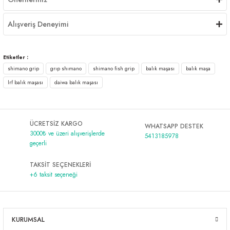
Alışveriş Deneyimi
Etiketler :
shimano grip
grıp shımano
shimano fish grip
balık maşası
balık maşa
lrf balık maşası
daiwa balık maşası
ÜCRETSİZ KARGO
WHATSAPP DESTEK
3000₺ ve üzeri alışverişlerde
5413185978
geçerli
TAKSİT SEÇENEKLERİ
+6 taksit seçeneği
KURUMSAL