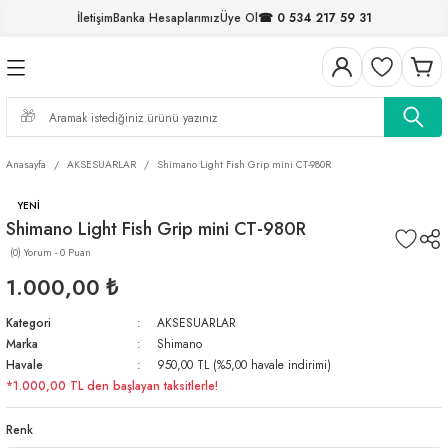
İletişim
Banka Hesaplarımız
Üye Ol
☎ 0 534 217 59 31
Geri Dön
Geri Dön
Geri Dön
Geri Dön
Geri Dön
Geri Dön
Geri Dön
Geri Dön
ELERİ
NALAR
S ve FIRDÖNDÜLER
AR
MLAR
R
İ
I
Anasayfa
AKSESUARLAR
Shimano Light Fish Grip mini CT-980R
İ
ARI
YENİ
Shimano Light Fish Grip mini CT-980R
ELER
 TAKIMLARI
(0) Yorum - 0 Puan
KİNELERİ
I
 MİSİNALAR
ILIFLARI
1.000,00 ₺
Kategori
AKSESUARLAR
ERİ
Marka
Shimano
Havale
950,00 TL (%5,00 havale indirimi)
AR
*1.000,00 TL den başlayan taksitlerle!
Renk