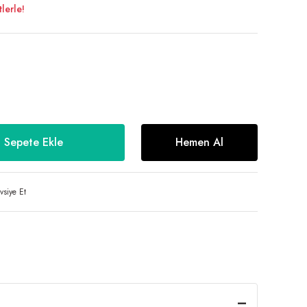
lerle!
Sepete Ekle
Hemen Al
vsiye Et