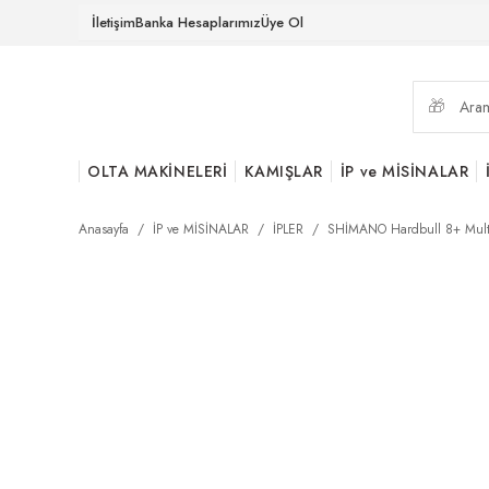
İletişim
Banka Hesaplarımız
Üye Ol
OLTA MAKİNELERİ
KAMIŞLAR
İP ve MİSİNALAR
Anasayfa
İP ve MİSİNALAR
İPLER
SHİMANO Hardbull 8+ Multi