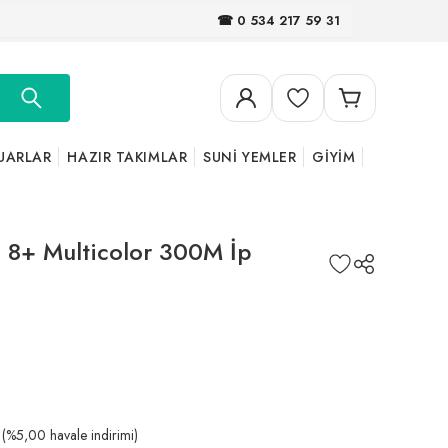
☎ 0 534 217 59 31
UARLAR
HAZIR TAKIMLAR
SUNİ YEMLER
GİYİM
8+ Multicolor 300M İp
(%5,00 havale indirimi)