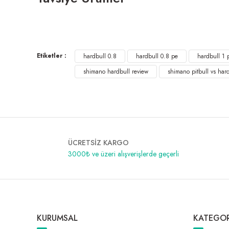
Varivas 8x – Multi Color 300m İp
Etiketler :
2.950,00 ₺
hardbull 0.8
hardbull 0.8 pe
hardbull 1 
shimano hardbull review
shimano pitbull vs har
ÜCRETSİZ KARGO
3000₺ ve üzeri alışverişlerde geçerli
KURUMSAL
KATEGOR