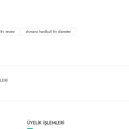
 8+ review
shimano hardbull 8+ diameter
LERİ
ÜYELİK İŞLEMLERİ