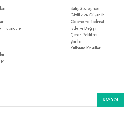
leri
Satış Sözleşmesi
Gizlilik ve Güvenlik
lar
Ödeme ve Teslimat
e Fırdöndüler
İade ve Değişim
Çerez Politikası
Şartlar
Kullanım Koşulları
lar
ler
KAYDOL