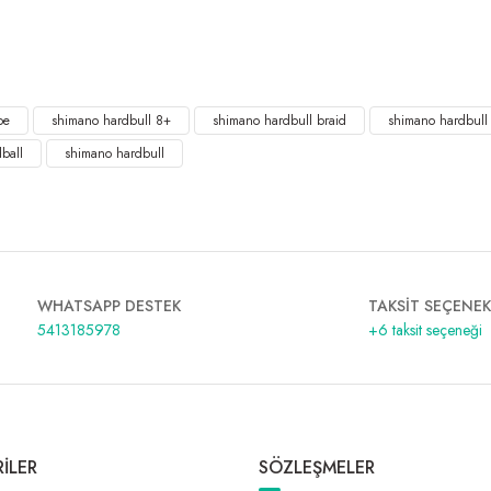
pe
shimano hardbull 8+
shimano hardbull braid
shimano hardbull
dball
shimano hardbull
WHATSAPP DESTEK
TAKSİT SEÇENEK
5413185978
+6 taksit seçeneği
İLER
SÖZLEŞMELER