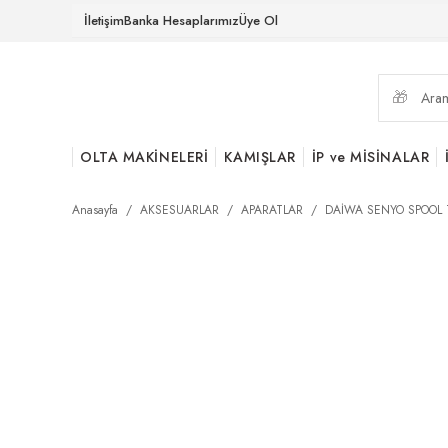
İletişim
Banka Hesaplarımız
Üye Ol
OLTA MAKİNELERİ
KAMIŞLAR
İP ve MİSİNALAR
Anasayfa
AKSESUARLAR
APARATLAR
DAİWA SENYO SPOOL TS