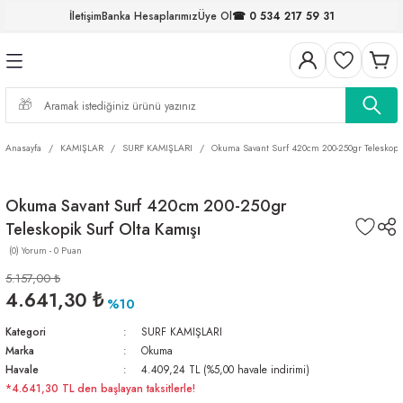
İletişim
Banka Hesaplarımız
Üye Ol
☎ 0 534 217 59 31
Geri Dön
Geri Dön
Geri Dön
Geri Dön
Geri Dön
Geri Dön
Geri Dön
Geri Dön
ELERİ
NALAR
S ve FIRDÖNDÜLER
AR
MLAR
R
İ
I
Anasayfa
KAMIŞLAR
SURF KAMIŞLARI
Okuma Savant Surf 420cm 200-250gr Teleskopik
İ
ARI
Okuma Savant Surf 420cm 200-250gr
ELER
 TAKIMLARI
Teleskopik Surf Olta Kamışı
KİNELERİ
I
 MİSİNALAR
ILIFLARI
(0) Yorum - 0 Puan
5.157,00 ₺
ERİ
4.641,30 ₺
%10
Kategori
SURF KAMIŞLARI
AR
Marka
Okuma
Havale
4.409,24 TL (%5,00 havale indirimi)
*4.641,30 TL den başlayan taksitlerle!