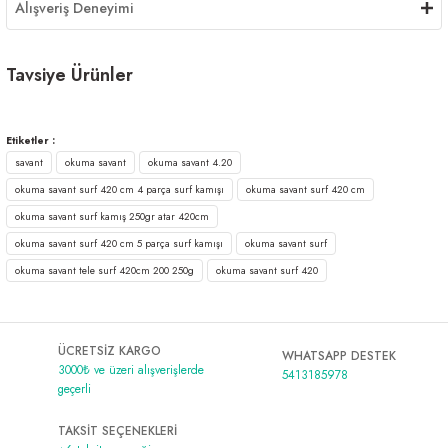
Alışveriş Deneyimi
Tavsiye Ürünler
Tükendi
Okuma Revenger Tele Surf 420 cm 4 Parça Surf Kamışı
Etiketler :
savant
okuma savant
okuma savant 4.20
3.870,00 ₺
okuma savant surf 420 cm 4 parça surf kamışı
okuma savant surf 420 cm
Tükendi
Okuma Ceymar Surf 4,30 m 100-250 gr 3 Parça Surf Kamışı
okuma savant surf kamış 250gr atar 420cm
okuma savant surf 420 cm 5 parça surf kamışı
okuma savant surf
okuma savant tele surf 420cm 200 250g
okuma savant surf 420
6.401,00 ₺
ÜCRETSİZ KARGO
WHATSAPP DESTEK
3000₺ ve üzeri alışverişlerde
5413185978
geçerli
TAKSİT SEÇENEKLERİ