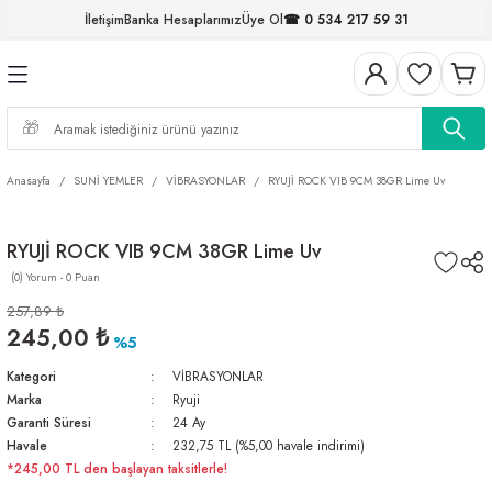
İletişim
Banka Hesaplarımız
Üye Ol
☎ 0 534 217 59 31
Geri Dön
Geri Dön
Geri Dön
Geri Dön
Geri Dön
Geri Dön
Geri Dön
Geri Dön
ELERİ
NALAR
S ve FIRDÖNDÜLER
AR
MLAR
R
İ
I
Anasayfa
SUNİ YEMLER
VİBRASYONLAR
RYUJİ ROCK VIB 9CM 38GR Lime Uv
İ
ARI
RYUJİ ROCK VIB 9CM 38GR Lime Uv
ELER
 TAKIMLARI
(0) Yorum - 0 Puan
KİNELERİ
I
 MİSİNALAR
ILIFLARI
257,89 ₺
245,00 ₺
%5
ERİ
Kategori
VİBRASYONLAR
Marka
Ryuji
AR
Garanti Süresi
24 Ay
Havale
232,75 TL (%5,00 havale indirimi)
*245,00 TL den başlayan taksitlerle!