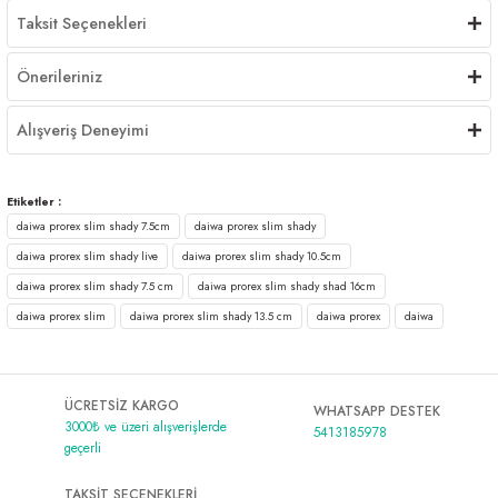
Taksit Seçenekleri
Önerileriniz
Alışveriş Deneyimi
Etiketler :
daiwa prorex slim shady 7.5cm
daiwa prorex slim shady
daiwa prorex slim shady live
daiwa prorex slim shady 10.5cm
daiwa prorex slim shady 7.5 cm
daiwa prorex slim shady shad 16cm
daiwa prorex slim
daiwa prorex slim shady 13.5 cm
daiwa prorex
daiwa
ÜCRETSİZ KARGO
WHATSAPP DESTEK
3000₺ ve üzeri alışverişlerde
5413185978
geçerli
TAKSİT SEÇENEKLERİ