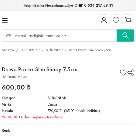
İletişim
Banka Hesaplarımız
Üye Ol
☎ 0 534 217 59 31
Geri Dön
Geri Dön
Geri Dön
Geri Dön
Geri Dön
Geri Dön
Geri Dön
Geri Dön
ELERİ
NALAR
S ve FIRDÖNDÜLER
AR
MLAR
R
İ
I
Anasayfa
SUNİ YEMLER
SİLİKONLAR
Daiwa Prorex Slim Shady 7.5cm
İ
ARI
Daiwa Prorex Slim Shady 7.5cm
ELER
 TAKIMLARI
(0) Yorum - 0 Puan
KİNELERİ
I
 MİSİNALAR
ILIFLARI
600,00 ₺
Kategori
SİLİKONLAR
ERİ
Marka
Daiwa
Havale
570,00 TL (%5,00 havale indirimi)
AR
*600,00 TL den başlayan taksitlerle!
Renk