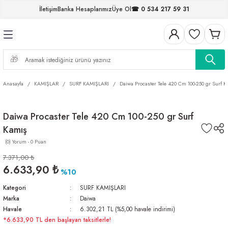
İletişim
Banka Hesaplarımız
Üye Ol
☎ 0 534 217 59 31
Geri Dön
Geri Dön
Geri Dön
Geri Dön
Geri Dön
Geri Dön
Geri Dön
Geri Dön
ELERİ
NALAR
S ve FIRDÖNDÜLER
AR
MLAR
R
İ
I
Anasayfa
KAMIŞLAR
SURF KAMIŞLARI
Daiwa Procaster Tele 420 Cm 100-250 gr Surf K
İ
ARI
Daiwa Procaster Tele 420 Cm 100-250 gr Surf
ELER
 TAKIMLARI
Kamış
KİNELERİ
I
 MİSİNALAR
ILIFLARI
(0) Yorum - 0 Puan
7.371,00 ₺
ERİ
6.633,90 ₺
%10
Kategori
SURF KAMIŞLARI
AR
Marka
Daiwa
Havale
6.302,21 TL (%5,00 havale indirimi)
*6.633,90 TL den başlayan taksitlerle!