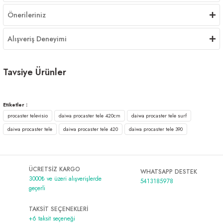
Önerileriniz
Alışveriş Deneyimi
Tavsiye Ürünler
Shimano Sonora AX Surf Tele Kamış 4,20m 200gr
Etiketler :
procaster televisio
daiwa procaster tele 420cm
daiwa procaster tele surf
4.955,00 ₺
daiwa procaster tele
daiwa procaster tele 420
daiwa procaster tele 390
Shimano Alivio FX 420 cm Max 250gr Teleskopik Surf Kamış
ÜCRETSİZ KARGO
WHATSAPP DESTEK
7.247,00 ₺
3000₺ ve üzeri alışverişlerde
5413185978
geçerli
TAKSİT SEÇENEKLERİ
+6 taksit seçeneği