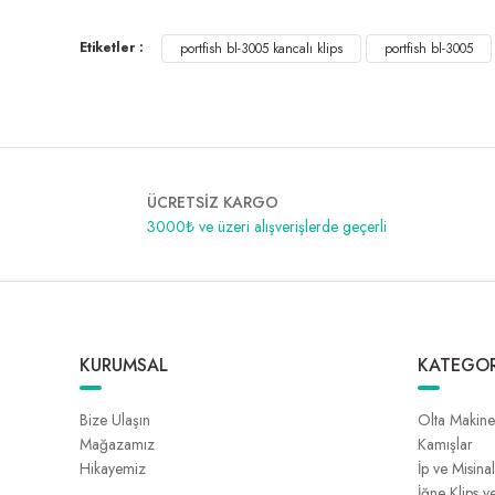
Etiketler :
portfish bl-3005 kancalı klips
portfish bl-3005
ÜCRETSİZ KARGO
3000₺ ve üzeri alışverişlerde geçerli
KURUMSAL
KATEGOR
Bize Ulaşın
Olta Makine
Mağazamız
Kamışlar
Hikayemiz
İp ve Misina
İğne Klips v