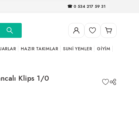
☎ 0 534 217 59 31
UARLAR
HAZIR TAKIMLAR
SUNİ YEMLER
GİYİM
ncalı Klips 1/0