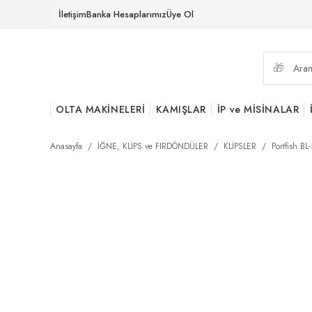
İletişim
Banka Hesaplarımız
Üye Ol
OLTA MAKİNELERİ
KAMIŞLAR
İP ve MİSİNALAR
Anasayfa
İĞNE, KLİPS ve FIRDÖNDÜLER
KLİPSLER
Portfish BL