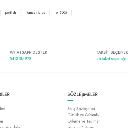
portfish
kancalı klips
bl 3005
WHATSAPP DESTEK
TAKSİT SEÇENEK
5413185978
+6 taksit seçeneği
İLER
SÖZLEŞMELER
leri
Satış Sözleşmesi
Gizlilik ve Güvenlik
lar
Ödeme ve Teslimat
e Fırdöndüler
İade ve Değişim