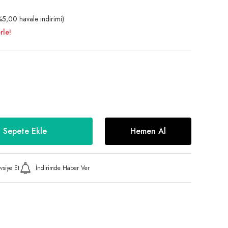
5,00 havale indirimi)
rle!
Sepete Ekle
Hemen Al
vsiye Et
İndirimde Haber Ver