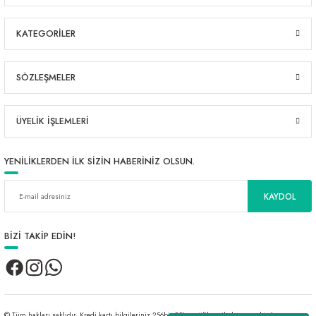
KATEGORİLER
SÖZLEŞMELER
ÜYELİK İŞLEMLERİ
YENİLİKLERDEN İLK SİZİN HABERİNİZ OLSUN.
KAYDOL
BİZİ TAKİP EDİN!
© Tüm hakları saklıdır. Kredi kartı bilgileriniz 256bit SSL sertifikası ile korunmaktadır.