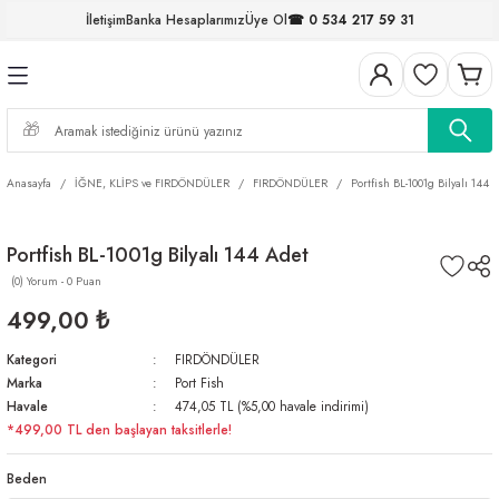
İletişim
Banka Hesaplarımız
Üye Ol
☎ 0 534 217 59 31
Geri Dön
Geri Dön
Geri Dön
Geri Dön
Geri Dön
Geri Dön
Geri Dön
Geri Dön
ELERİ
NALAR
S ve FIRDÖNDÜLER
AR
MLAR
R
İ
I
Anasayfa
İĞNE, KLİPS ve FIRDÖNDÜLER
FIRDÖNDÜLER
Portfish BL-1001g Bilyalı 144 
İ
ARI
Portfish BL-1001g Bilyalı 144 Adet
ELER
 TAKIMLARI
(0) Yorum - 0 Puan
KİNELERİ
I
 MİSİNALAR
ILIFLARI
499,00 ₺
Kategori
FIRDÖNDÜLER
ERİ
Marka
Port Fish
Havale
474,05 TL (%5,00 havale indirimi)
AR
*499,00 TL den başlayan taksitlerle!
Beden