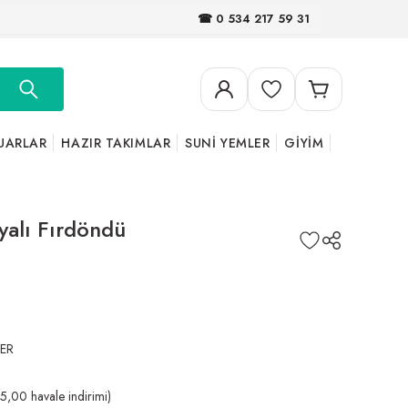
☎ 0 534 217 59 31
UARLAR
HAZIR TAKIMLAR
SUNİ YEMLER
GİYİM
lyalı Fırdöndü
ER
5,00 havale indirimi)