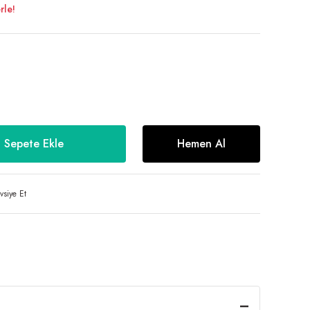
rle!
Sepete Ekle
Hemen Al
vsiye Et