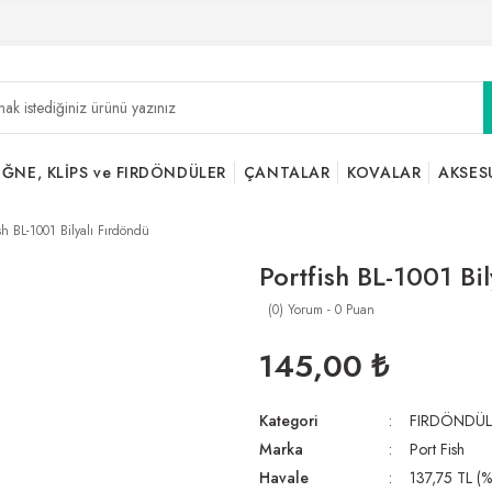
İĞNE, KLİPS ve FIRDÖNDÜLER
ÇANTALAR
KOVALAR
AKSES
ish BL-1001 Bilyalı Fırdöndü
Portfish BL-1001 Bi
(0) Yorum - 0 Puan
145,00 ₺
Kategori
FIRDÖNDÜL
Marka
Port Fish
Havale
137,75 TL (%