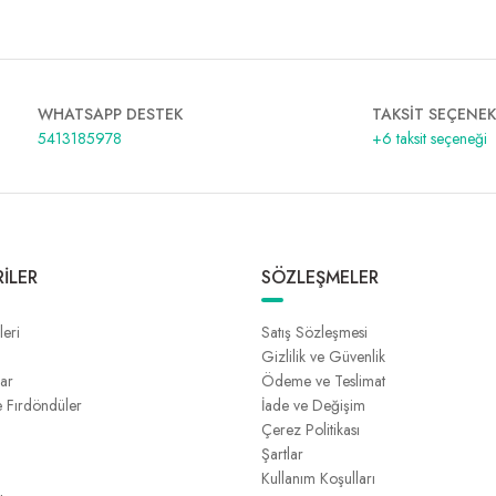
WHATSAPP DESTEK
TAKSİT SEÇENEK
5413185978
+6 taksit seçeneği
İLER
SÖZLEŞMELER
leri
Satış Sözleşmesi
Gizlilik ve Güvenlik
lar
Ödeme ve Teslimat
e Fırdöndüler
İade ve Değişim
Çerez Politikası
Şartlar
Kullanım Koşulları