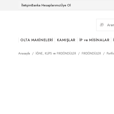
İletişim
Banka Hesaplarımız
Üye Ol
OLTA MAKİNELERİ
KAMIŞLAR
İP ve MİSİNALAR
Anasayfa
İĞNE, KLİPS ve FIRDÖNDÜLER
FIRDÖNDÜLER
Portf