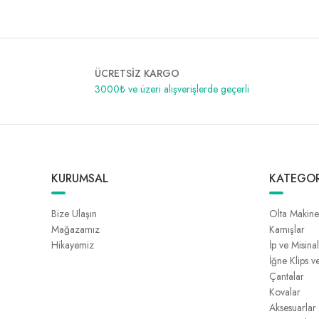
ÜCRETSİZ KARGO
3000₺ ve üzeri alışverişlerde geçerli
KURUMSAL
KATEGOR
Bize Ulaşın
Olta Makine
Mağazamız
Kamışlar
Hikayemiz
İp ve Misina
İğne Klips v
Çantalar
Kovalar
Aksesuarlar