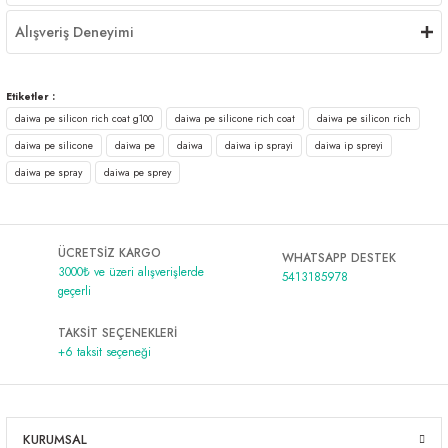
Alışveriş Deneyimi
Etiketler :
daiwa pe silicon rich coat g100
daiwa pe silicone rich coat
daiwa pe silicon rich
daiwa pe silicone
daiwa pe
daiwa
daiwa ip sprayi
daiwa ip spreyi
daiwa pe spray
daiwa pe sprey
ÜCRETSİZ KARGO
WHATSAPP DESTEK
3000₺ ve üzeri alışverişlerde
5413185978
geçerli
TAKSİT SEÇENEKLERİ
+6 taksit seçeneği
KURUMSAL