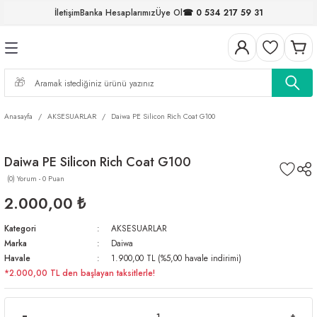
İletişim
Banka Hesaplarımız
Üye Ol
☎ 0 534 217 59 31
Geri Dön
Geri Dön
Geri Dön
Geri Dön
Geri Dön
Geri Dön
Geri Dön
Geri Dön
ELERİ
NALAR
S ve FIRDÖNDÜLER
AR
MLAR
R
İ
I
Anasayfa
AKSESUARLAR
Daiwa PE Silicon Rich Coat G100
İ
ARI
Daiwa PE Silicon Rich Coat G100
ELER
 TAKIMLARI
(0) Yorum - 0 Puan
KİNELERİ
I
 MİSİNALAR
ILIFLARI
2.000,00 ₺
Kategori
AKSESUARLAR
ERİ
Marka
Daiwa
Havale
1.900,00 TL (%5,00 havale indirimi)
AR
*2.000,00 TL den başlayan taksitlerle!