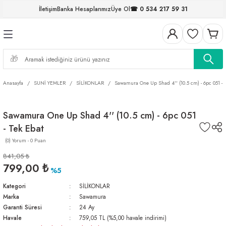
İletişim
Banka Hesaplarımız
Üye Ol
☎ 0 534 217 59 31
Geri Dön
Geri Dön
Geri Dön
Geri Dön
Geri Dön
Geri Dön
Geri Dön
Geri Dön
ELERİ
NALAR
S ve FIRDÖNDÜLER
AR
MLAR
R
İ
I
Anasayfa
SUNİ YEMLER
SİLİKONLAR
Sawamura One Up Shad 4'' (10.5 cm) - 6pc 051 - 
İ
ARI
Sawamura One Up Shad 4'' (10.5 cm) - 6pc 051
ELER
 TAKIMLARI
- Tek Ebat
KİNELERİ
I
 MİSİNALAR
ILIFLARI
(0) Yorum - 0 Puan
841,05 ₺
ERİ
799,00 ₺
%5
Kategori
SİLİKONLAR
AR
Marka
Sawamura
Garanti Süresi
24 Ay
Havale
759,05 TL (%5,00 havale indirimi)