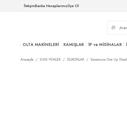
İletişim
Banka Hesaplarımız
Üye Ol
OLTA MAKİNELERİ
KAMIŞLAR
İP ve MİSİNALAR
Anasayfa
SUNİ YEMLER
SİLİKONLAR
Sawamura One Up Shad 4'