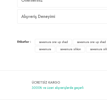
Önerileriniz
Alışveriş Deneyimi
Etiketler :
sawamura one up shad
sawamura one up shad 
sawamura
sawamura silikon
sawamura sil
ÜCRETSİZ KARGO
3000₺ ve üzeri alışverişlerde geçerli