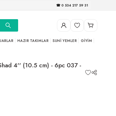
☎ 0 534 217 59 31
UARLAR
HAZIR TAKIMLAR
SUNİ YEMLER
GİYİM
ad 4'' (10.5 cm) - 6pc 037 -