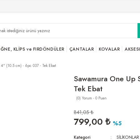
İĞNE, KLİPS ve FIRDÖNDÜLER
ÇANTALAR
KOVALAR
AKSES
' (10.5 cm) - 6pc 037 - Tek Ebat
Sawamura One Up Sh
Tek Ebat
(0) Yorum - 0 Puan
841,05 ₺
799,00 ₺
%5
Kategori
SİLİKONLAR