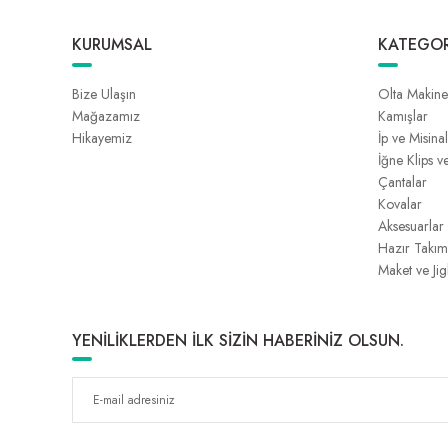
KURUMSAL
KATEGOR
Bize Ulaşın
Olta Makine
Mağazamız
Kamışlar
Hikayemiz
İp ve Misina
İğne Klips v
Çantalar
Kovalar
Aksesuarlar
Hazır Takım
Maket ve Jig
YENİLİKLERDEN İLK SİZİN HABERİNİZ OLSUN.