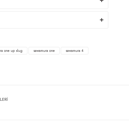
ra one up slug
sawamura one
sawamura 4
LERİ