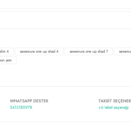
slim 4
sawamura one up shad 4
sawamura one up shad 7
sawamu
ikon yem
WHATSAPP DESTEK
TAKSİT SEÇENEK
5413185978
+6 taksit seçeneği