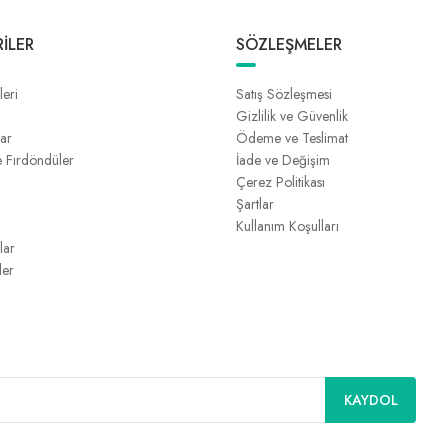
İLER
SÖZLEŞMELER
leri
Satış Sözleşmesi
Gizlilik ve Güvenlik
lar
Ödeme ve Teslimat
e Fırdöndüler
İade ve Değişim
Çerez Politikası
Şartlar
Kullanım Koşulları
lar
ler
KAYDOL