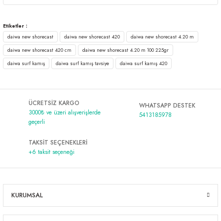
Etiketler :
daiwa new shorecast
daiwa new shorecast 420
daiwa new shorecast 4.20 m
daiwa new shorecast 420 cm
daiwa new shorecast 4.20 m 100 225gr
daiwa surf kamış
daiwa surf kamış tavsiye
daiwa surf kamış 420
ÜCRETSİZ KARGO
WHATSAPP DESTEK
3000₺ ve üzeri alışverişlerde
5413185978
geçerli
TAKSİT SEÇENEKLERİ
+6 taksit seçeneği
KURUMSAL