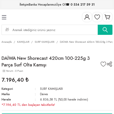
İletişim
Banka Hesaplarımız
Üye Ol
☎ 0 534 217 59 31
Geri Dön
Geri Dön
Geri Dön
Geri Dön
Geri Dön
Geri Dön
Geri Dön
Geri Dön
ELERİ
NALAR
S ve FIRDÖNDÜLER
AR
MLAR
R
İ
I
Anasayfa
KAMIŞLAR
SURF KAMIŞLARI
DAİWA New Shorecast 420cm 100-225g 3 Parça 
İ
ARI
DAİWA New Shorecast 420cm 100-225g 3
ELER
 TAKIMLARI
Parça Surf Olta Kamışı
KİNELERİ
I
 MİSİNALAR
ILIFLARI
(0) Yorum - 0 Puan
7.196,40 ₺
ERİ
Kategori
SURF KAMIŞLARI
Marka
Daiwa
AR
Havale
6.836,58 TL (%5,00 havale indirimi)
*7.196,40 TL den başlayan taksitlerle!