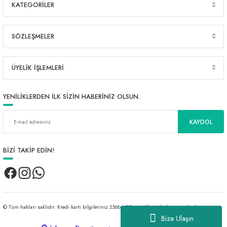
KATEGORİLER
SÖZLEŞMELER
ÜYELİK İŞLEMLERİ
YENİLİKLERDEN İLK SİZİN HABERİNİZ OLSUN.
KAYDOL
BİZİ TAKİP EDİN!
© Tüm hakları saklıdır. Kredi kartı bilgileriniz 256bit SSL sertifikası ile korunmaktadır.
Bize Ulaşın