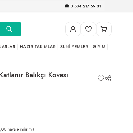
☎ 0 534 217 59 31
UARLAR
HAZIR TAKIMLAR
SUNİ YEMLER
GİYİM
Katlanır Balıkçı Kovası
00 havale indirimi)