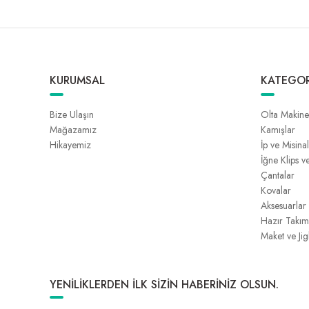
KURUMSAL
KATEGOR
Bize Ulaşın
Olta Makine
Mağazamız
Kamışlar
Hikayemiz
İp ve Misina
İğne Klips v
Çantalar
Kovalar
Aksesuarlar
Hazır Takım
Maket ve Jig
YENİLİKLERDEN İLK SİZİN HABERİNİZ OLSUN.