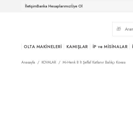
İletişim
Banka Hesaplarımız
Üye Ol
OLTA MAKİNELERİ
KAMIŞLAR
İP ve MİSİNALAR
Anasayfa
KOVALAR
Mi-Henk 8 lt Şeffaf Katlanır Balıkçı Kovası