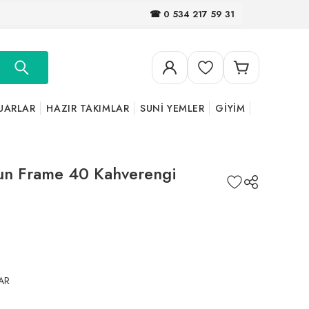
☎ 0 534 217 59 31
UARLAR
HAZIR TAKIMLAR
SUNİ YEMLER
GİYİM
un Frame 40 Kahverengi
AR