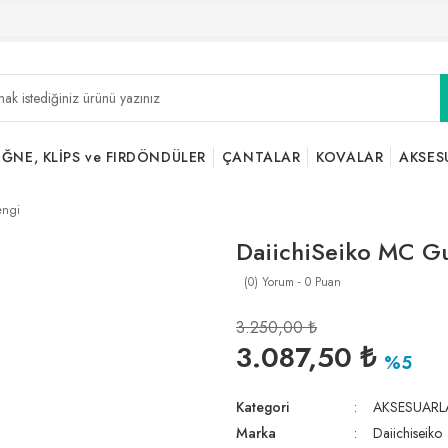
İĞNE, KLİPS ve FIRDÖNDÜLER
ÇANTALAR
KOVALAR
AKSES
engi
DaiichiSeiko MC G
(0) Yorum - 0 Puan
3.250,00 ₺
3.087,50 ₺
%5
Kategori
AKSESUARL
Marka
Daiichiseiko