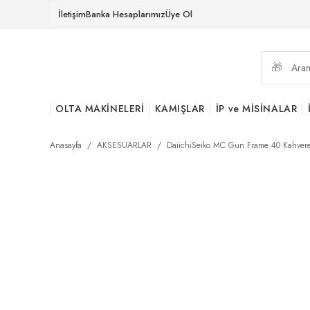
İletişim
Banka Hesaplarımız
Üye Ol
OLTA MAKİNELERİ
KAMIŞLAR
İP ve MİSİNALAR
Anasayfa
AKSESUARLAR
DaiichiSeiko MC Gun Frame 40 Kahver