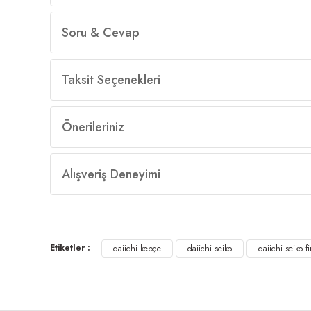
Soru & Cevap
Taksit Seçenekleri
Önerileriniz
Alışveriş Deneyimi
Etiketler :
daiichi kepçe
daiichi seiko
daiichi seiko f