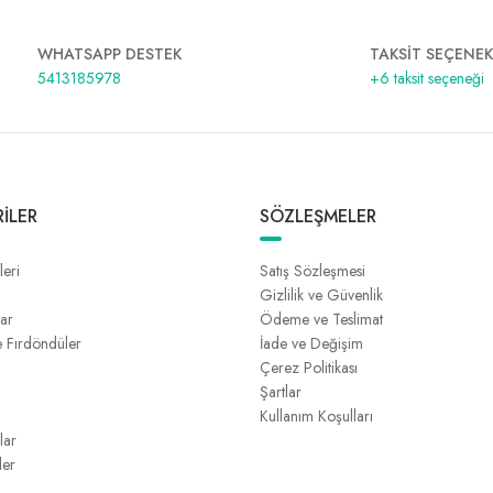
WHATSAPP DESTEK
TAKSİT SEÇENEK
5413185978
+6 taksit seçeneği
İLER
SÖZLEŞMELER
leri
Satış Sözleşmesi
Gizlilik ve Güvenlik
lar
Ödeme ve Teslimat
e Fırdöndüler
İade ve Değişim
Çerez Politikası
Şartlar
Kullanım Koşulları
lar
ler