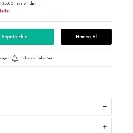
(%5,00 havale indirimi)
lerle!
Sepete Ekle
Hemen Al
vsiye Et
İndirimde Haber Ver