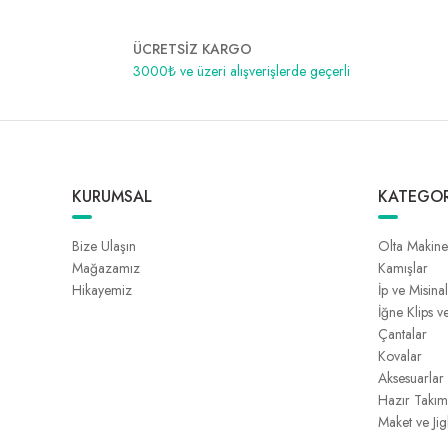
ÜCRETSİZ KARGO
3000₺ ve üzeri alışverişlerde geçerli
KURUMSAL
KATEGOR
Bize Ulaşın
Olta Makine
Mağazamız
Kamışlar
Hikayemiz
İp ve Misina
İğne Klips v
Çantalar
Kovalar
Aksesuarlar
Hazır Takım
Maket ve Jig