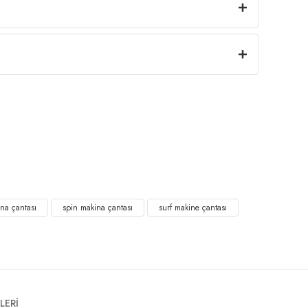
ina çantası
spin makina çantası
surf makine çantası
LERİ