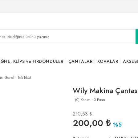
İĞNE, KLİPS ve FIRDÖNDÜLER
ÇANTALAR
KOVALAR
AKSES
sı Genel - Tek Ebat
Wily Makina Çantası
(0) Yorum - 0 Puan
210,53 ₺
200,00 ₺
%5