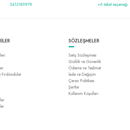
5413185978
+6 taksit seçeneği
İLER
SÖZLEŞMELER
leri
Satış Sözleşmesi
Gizlilik ve Güvenlik
lar
Ödeme ve Teslimat
e Fırdöndüler
İade ve Değişim
Çerez Politikası
Şartlar
Kullanım Koşulları
lar
ler