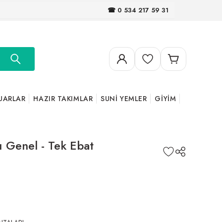
☎ 0 534 217 59 31
UARLAR
HAZIR TAKIMLAR
SUNİ YEMLER
GİYİM
 Genel - Tek Ebat