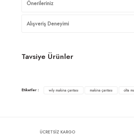
Önerileriniz
Alışveriş Deneyimi
Tavsiye Ürünler
Tükendi
BM Fishing BM-03 Elegant LRF Çantası Blue Camo
Fishcoin 
Etiketler :
0,00 ₺
wily makina çantası
makina çantası
549,00 
olta m
ÜCRETSİZ KARGO