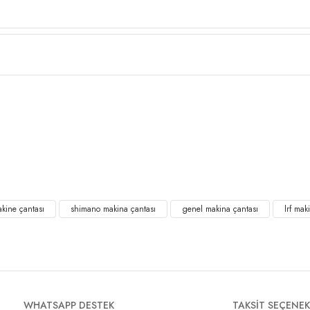
Tükendi
Ekipman Çantası 28X25X23
₺
akine çantası
shimano makina çantası
genel makina çantası
lrf mak
WHATSAPP DESTEK
TAKSİT SEÇENEK