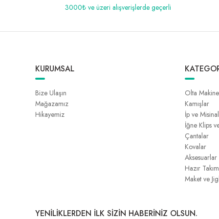
3000₺ ve üzeri alışverişlerde geçerli
KURUMSAL
KATEGOR
Bize Ulaşın
Olta Makine
Mağazamız
Kamışlar
Hikayemiz
İp ve Misina
İğne Klips v
Çantalar
Kovalar
Aksesuarlar
Hazır Takım
Maket ve Jig
YENİLİKLERDEN İLK SİZİN HABERİNİZ OLSUN.