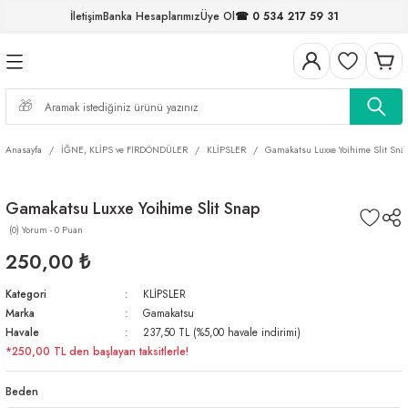
İletişim
Banka Hesaplarımız
Üye Ol
☎ 0 534 217 59 31
Geri Dön
Geri Dön
Geri Dön
Geri Dön
Geri Dön
Geri Dön
Geri Dön
Geri Dön
ELERİ
NALAR
S ve FIRDÖNDÜLER
AR
MLAR
R
İ
I
Anasayfa
İĞNE, KLİPS ve FIRDÖNDÜLER
KLİPSLER
Gamakatsu Luxxe Yoihime Slit Sna
İ
ARI
Gamakatsu Luxxe Yoihime Slit Snap
ELER
 TAKIMLARI
(0) Yorum - 0 Puan
KİNELERİ
I
 MİSİNALAR
ILIFLARI
250,00 ₺
Kategori
KLİPSLER
ERİ
Marka
Gamakatsu
Havale
237,50 TL (%5,00 havale indirimi)
AR
*250,00 TL den başlayan taksitlerle!
Beden