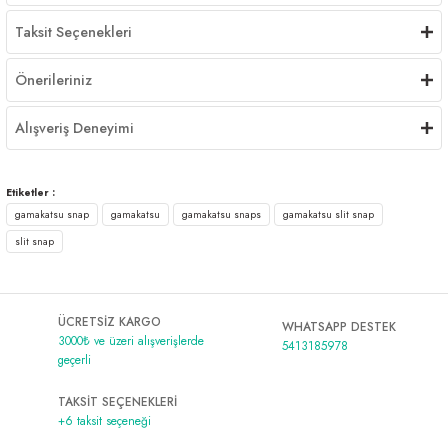
Taksit Seçenekleri
Önerileriniz
Alışveriş Deneyimi
Etiketler :
gamakatsu snap
gamakatsu
gamakatsu snaps
gamakatsu slit snap
slit snap
ÜCRETSİZ KARGO
WHATSAPP DESTEK
3000₺ ve üzeri alışverişlerde
5413185978
geçerli
TAKSİT SEÇENEKLERİ
+6 taksit seçeneği