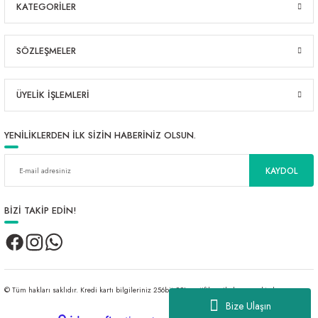
KATEGORİLER
SÖZLEŞMELER
ÜYELİK İŞLEMLERİ
YENİLİKLERDEN İLK SİZİN HABERİNİZ OLSUN.
KAYDOL
BİZİ TAKİP EDİN!
© Tüm hakları saklıdır. Kredi kartı bilgileriniz 256bit SSL sertifikası ile korunmaktadır.
Bize Ulaşın