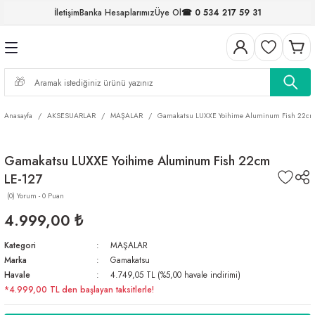
İletişim
Banka Hesaplarımız
Üye Ol
☎ 0 534 217 59 31
Geri Dön
Geri Dön
Geri Dön
Geri Dön
Geri Dön
Geri Dön
Geri Dön
Geri Dön
ELERİ
NALAR
S ve FIRDÖNDÜLER
AR
MLAR
R
İ
I
Anasayfa
AKSESUARLAR
MAŞALAR
Gamakatsu LUXXE Yoihime Aluminum Fish 22cm
İ
ARI
Gamakatsu LUXXE Yoihime Aluminum Fish 22cm
ELER
 TAKIMLARI
LE-127
KİNELERİ
I
 MİSİNALAR
ILIFLARI
(0) Yorum - 0 Puan
4.999,00 ₺
ERİ
Kategori
MAŞALAR
Marka
Gamakatsu
AR
Havale
4.749,05 TL (%5,00 havale indirimi)
*4.999,00 TL den başlayan taksitlerle!