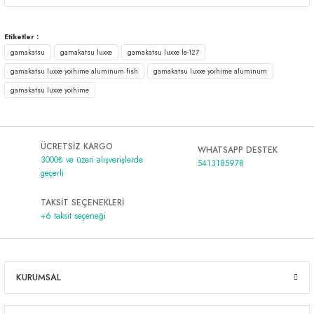
Etiketler :
gamakatsu
gamakatsu luxxe
gamakatsu luxxe le-127
gamakatsu luxxe yoihime aluminum fish
gamakatsu luxxe yoihime aluminum
gamakatsu luxxe yoihime
ÜCRETSİZ KARGO
WHATSAPP DESTEK
3000₺ ve üzeri alışverişlerde
5413185978
geçerli
TAKSİT SEÇENEKLERİ
+6 taksit seçeneği
KURUMSAL