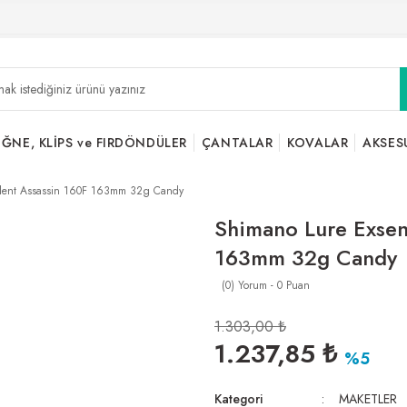
İĞNE, KLİPS ve FIRDÖNDÜLER
ÇANTALAR
KOVALAR
AKSES
ilent Assassin 160F 163mm 32g Candy
Shimano Lure Exsen
163mm 32g Candy
(0) Yorum - 0 Puan
1.303,00 ₺
1.237,85 ₺
%5
Kategori
MAKETLER