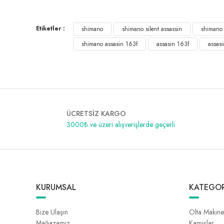
Shimano Exsence Silent Assassin 163F 16cm 32gr Maket Balık
Etiketler :
1.499,00 ₺
shimano
shimano silent assassin
shimano 
shimano assasin 163f
assasin 163f
assas
ÜCRETSİZ KARGO
3000₺ ve üzeri alışverişlerde geçerli
KURUMSAL
KATEGOR
Bize Ulaşın
Olta Makine
Mağazamız
Kamışlar