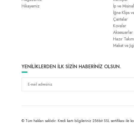
Hikayemiz
İp ve Misina
İğne Klips v
Çantalar
Kovalar
Aksesuarlar
Hazır Takım
Maket ve Jig
YENİLİKLERDEN İLK SİZİN HABERİNİZ OLSUN.
© Tüm hakları saklıdır. Kredi kartı bilgileriniz 256bit SSL sertifikası ile k