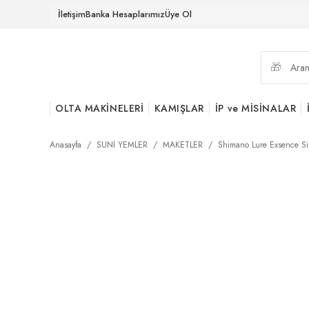
İletişim
Banka Hesaplarımız
Üye Ol
OLTA MAKİNELERİ
KAMIŞLAR
İP ve MİSİNALAR
Anasayfa
SUNİ YEMLER
MAKETLER
Shimano Lure Exsence S