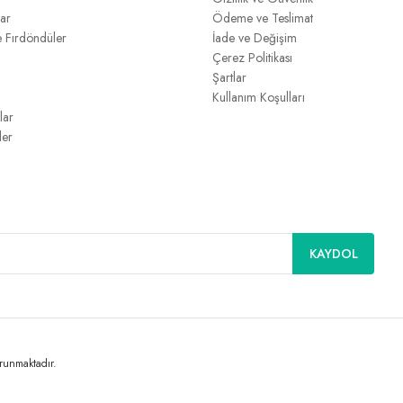
lar
Ödeme ve Teslimat
e Fırdöndüler
İade ve Değişim
Çerez Politikası
Şartlar
Kullanım Koşulları
lar
ler
KAYDOL
orunmaktadır.