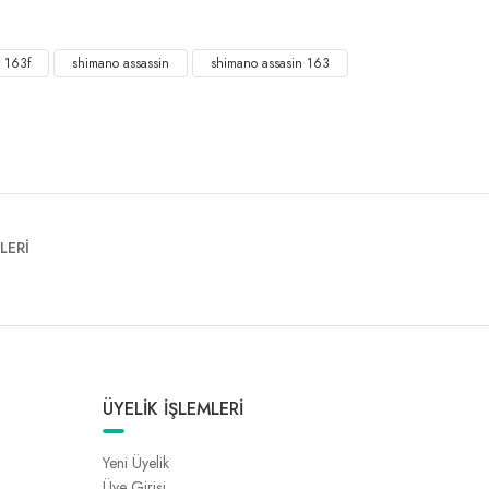
n 163f
shimano assassin
shimano assasin 163
LERİ
ÜYELİK İŞLEMLERİ
Yeni Üyelik
Üye Girişi