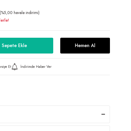
(%5,00 havale indirimi)
erle!
Sepete Ekle
Hemen Al
vsiye Et
İndirimde Haber Ver