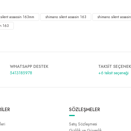
Shimano Silent Assassin 163mm 32gr Sahte Balık-ch Pearl 005
%5
silent assassin 163mm
1.237,85 ₺
1.303,00 ₺
shimano silent assasin 163
shimano silent assasi
in 163
WHATSAPP DESTEK
TAKSİT SEÇENEK
5413185978
+6 taksit seçeneği
İLER
SÖZLEŞMELER
leri
Satış Sözleşmesi
Gizlilik ve Güvenlik