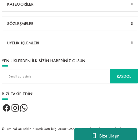
KATEGORİLER
SÖZLEŞMELER
ÜYELİK İŞLEMLERİ
YENİLİKLERDEN İLK SİZİN HABERİNİZ OLSUN.
KAYDOL
BİZİ TAKİP EDİN!
© Tüm hakları saklıdır. Kredi kartı bilgileriniz 256bit SSL sertifikası ile korunmaktadır.
Bize Ulaşın