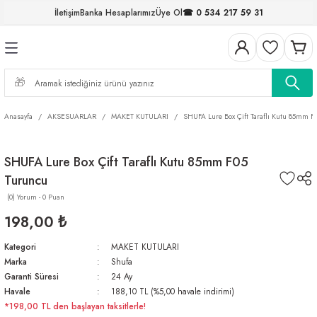
İletişim
Banka Hesaplarımız
Üye Ol
☎ 0 534 217 59 31
Geri Dön
Geri Dön
Geri Dön
Geri Dön
Geri Dön
Geri Dön
Geri Dön
Geri Dön
ELERİ
NALAR
S ve FIRDÖNDÜLER
AR
MLAR
R
İ
I
Anasayfa
AKSESUARLAR
MAKET KUTULARI
SHUFA Lure Box Çift Taraflı Kutu 85mm F
İ
ARI
SHUFA Lure Box Çift Taraflı Kutu 85mm F05
ELER
 TAKIMLARI
Turuncu
KİNELERİ
I
 MİSİNALAR
ILIFLARI
(0) Yorum - 0 Puan
198,00 ₺
ERİ
Kategori
MAKET KUTULARI
Marka
Shufa
AR
Garanti Süresi
24 Ay
Havale
188,10 TL (%5,00 havale indirimi)
*198,00 TL den başlayan taksitlerle!