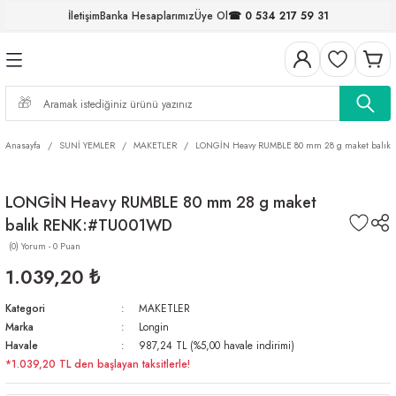
İletişim
Banka Hesaplarımız
Üye Ol
☎ 0 534 217 59 31
Geri Dön
Geri Dön
Geri Dön
Geri Dön
Geri Dön
Geri Dön
Geri Dön
Geri Dön
ELERİ
NALAR
S ve FIRDÖNDÜLER
AR
MLAR
R
İ
I
Anasayfa
SUNİ YEMLER
MAKETLER
LONGİN Heavy RUMBLE 80 mm 28 g maket balık
İ
ARI
LONGİN Heavy RUMBLE 80 mm 28 g maket
ELER
 TAKIMLARI
balık RENK:#TU001WD
KİNELERİ
I
 MİSİNALAR
ILIFLARI
(0) Yorum - 0 Puan
1.039,20 ₺
ERİ
Kategori
MAKETLER
Marka
Longin
AR
Havale
987,24 TL (%5,00 havale indirimi)
*1.039,20 TL den başlayan taksitlerle!