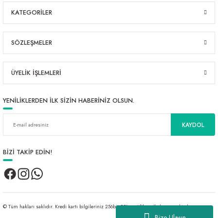
KATEGORİLER
SÖZLEŞMELER
ÜYELİK İŞLEMLERİ
YENİLİKLERDEN İLK SİZİN HABERİNİZ OLSUN.
KAYDOL
BİZİ TAKİP EDİN!
© Tüm hakları saklıdır. Kredi kartı bilgileriniz 256bit SSL sertifikası ile korunmaktadır.
Bize Ulaşın