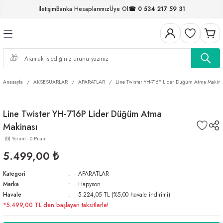
İletişim
Banka Hesaplarımız
Üye Ol
☎ 0 534 217 59 31
Geri Dön
Geri Dön
Geri Dön
Geri Dön
Geri Dön
Geri Dön
Geri Dön
Geri Dön
ELERİ
NALAR
S ve FIRDÖNDÜLER
AR
MLAR
R
İ
I
Anasayfa
AKSESUARLAR
APARATLAR
Line Twister YH-716P Lider Düğüm Atma Makina
İ
ARI
Line Twister YH-716P Lider Düğüm Atma
ELER
 TAKIMLARI
Makinası
KİNELERİ
I
 MİSİNALAR
ILIFLARI
(0) Yorum - 0 Puan
5.499,00 ₺
ERİ
Kategori
APARATLAR
Marka
Hapyson
AR
Havale
5.224,05 TL (%5,00 havale indirimi)
*5.499,00 TL den başlayan taksitlerle!