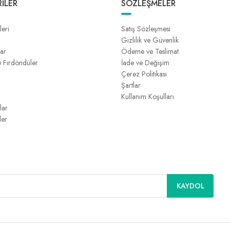
İLER
SÖZLEŞMELER
leri
Satış Sözleşmesi
Gizlilik ve Güvenlik
lar
Ödeme ve Teslimat
e Fırdöndüler
İade ve Değişim
Çerez Politikası
Şartlar
Kullanım Koşulları
lar
ler
KAYDOL