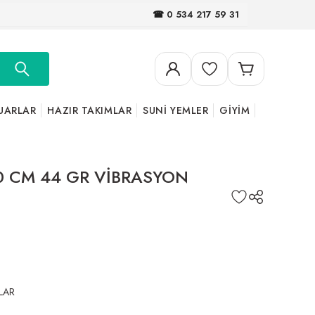
☎ 0 534 217 59 31
UARLAR
HAZIR TAKIMLAR
SUNİ YEMLER
GİYİM
 10 CM 44 GR VİBRASYON
LAR