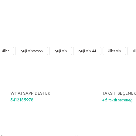
IB 77MM 26GR VİBRASYON
 killer
ryuji vibrasyon
ryuji vib
ryuji vib 44
killer vib
ki
WHATSAPP DESTEK
TAKSİT SEÇENEK
5413185978
+6 taksit seçeneği