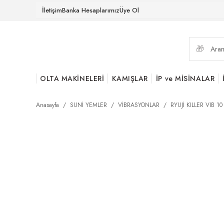
İletişim
Banka Hesaplarımız
Üye Ol
OLTA MAKİNELERİ
KAMIŞLAR
İP ve MİSİNALAR
Anasayfa
SUNİ YEMLER
VİBRASYONLAR
RYUJİ KILLER VIB 1