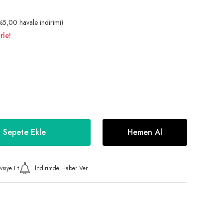
5,00 havale indirimi)
rle!
Sepete Ekle
Hemen Al
vsiye Et
İndirimde Haber Ver