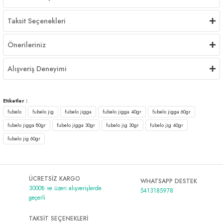
Taksit Seçenekleri
Önerileriniz
Alışveriş Deneyimi
Etiketler :
fubelo
fubelo jig
fubelo jigga
fubelo jigga 40gr
fubelo jigga 60gr
fubelo jigga 80gr
fubelo jigga 30gr
fubelo jig 30gr
fubelo jig 40gr
fubelo jig 60gr
ÜCRETSİZ KARGO
WHATSAPP DESTEK
3000₺ ve üzeri alışverişlerde
5413185978
geçerli
TAKSİT SEÇENEKLERİ