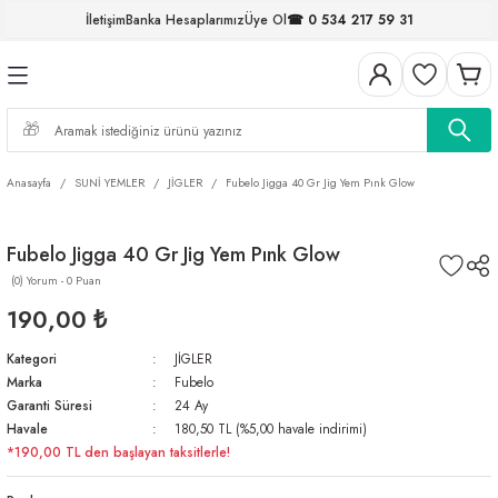
İletişim
Banka Hesaplarımız
Üye Ol
☎ 0 534 217 59 31
Geri Dön
Geri Dön
Geri Dön
Geri Dön
Geri Dön
Geri Dön
Geri Dön
Geri Dön
ELERİ
NALAR
S ve FIRDÖNDÜLER
AR
MLAR
R
İ
I
Anasayfa
SUNİ YEMLER
JİGLER
Fubelo Jigga 40 Gr Jig Yem Pınk Glow
İ
ARI
Fubelo Jigga 40 Gr Jig Yem Pınk Glow
ELER
 TAKIMLARI
(0) Yorum - 0 Puan
KİNELERİ
I
 MİSİNALAR
ILIFLARI
190,00 ₺
Kategori
JİGLER
ERİ
Marka
Fubelo
Garanti Süresi
24 Ay
AR
Havale
180,50 TL (%5,00 havale indirimi)
*190,00 TL den başlayan taksitlerle!