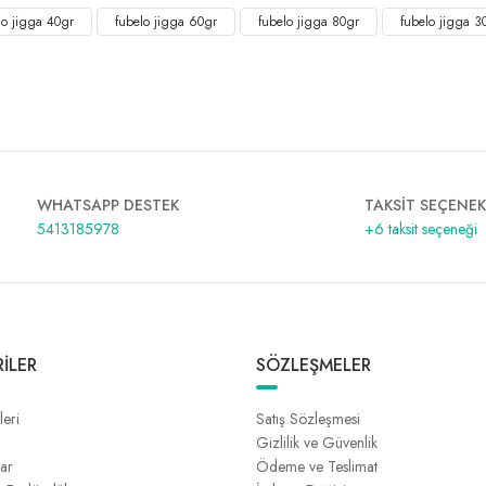
lo jigga 40gr
fubelo jigga 60gr
fubelo jigga 80gr
fubelo jigga 3
WHATSAPP DESTEK
TAKSİT SEÇENEK
5413185978
+6 taksit seçeneği
İLER
SÖZLEŞMELER
leri
Satış Sözleşmesi
Gizlilik ve Güvenlik
lar
Ödeme ve Teslimat