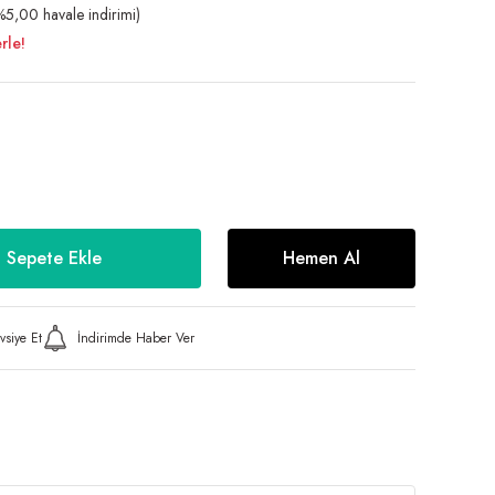
5,00 havale indirimi)
rle!
Sepete Ekle
Hemen Al
vsiye Et
İndirimde Haber Ver