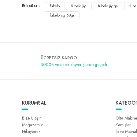
Etiketler :
fubelo
fubelo jig
fubelo jigga
fube
fubelo jig 60gr
ÜCRETSİZ KARGO
3000₺ ve üzeri alışverişlerde geçerli
KURUMSAL
KATEGOR
Bize Ulaşın
Olta Makine
Mağazamız
Kamışlar
Hikayemiz
İp ve Misina