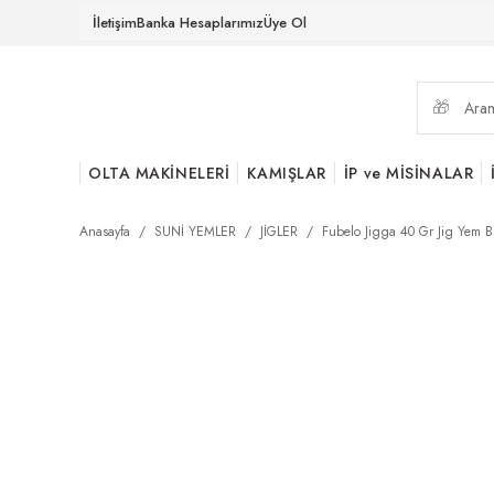
İletişim
Banka Hesaplarımız
Üye Ol
OLTA MAKİNELERİ
KAMIŞLAR
İP ve MİSİNALAR
Anasayfa
SUNİ YEMLER
JİGLER
Fubelo Jigga 40 Gr Jig Yem B