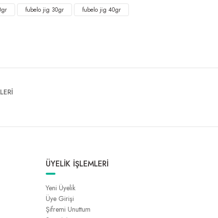
0gr
fubelo jig 30gr
fubelo jig 40gr
LERİ
ÜYELİK İŞLEMLERİ
Yeni Üyelik
Üye Girişi
Şifremi Unuttum