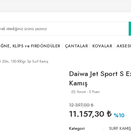
İĞNE, KLİPS ve FIRDÖNDÜLER
ÇANTALAR
KOVALAR
AKSES
 4.20m, 150-500gr 3p Surf Kamış
Daiwa Jet Sport S 
Kamış
(0) Yorum - 0 Puan
12.397,00 ₺
11.157,30 ₺
%10
Kategori
SURF KAMIŞ