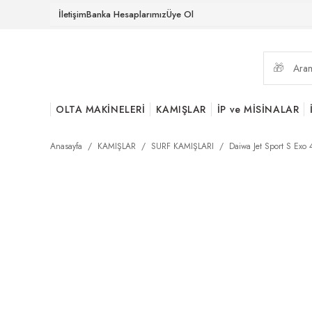
İletişim
Banka Hesaplarımız
Üye Ol
OLTA MAKİNELERİ
KAMIŞLAR
İP ve MİSİNALAR
Anasayfa
KAMIŞLAR
SURF KAMIŞLARI
Daiwa Jet Sport S Exo