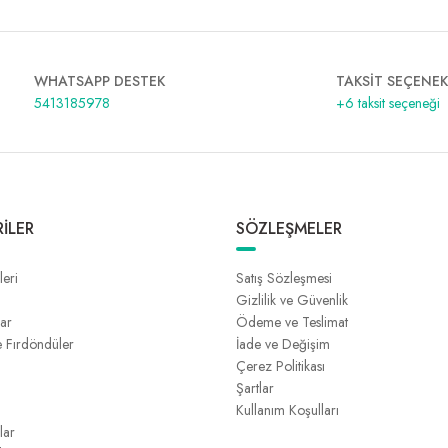
WHATSAPP DESTEK
TAKSİT SEÇENEK
5413185978
+6 taksit seçeneği
İLER
SÖZLEŞMELER
leri
Satış Sözleşmesi
Gizlilik ve Güvenlik
lar
Ödeme ve Teslimat
e Fırdöndüler
İade ve Değişim
Çerez Politikası
Şartlar
Kullanım Koşulları
lar