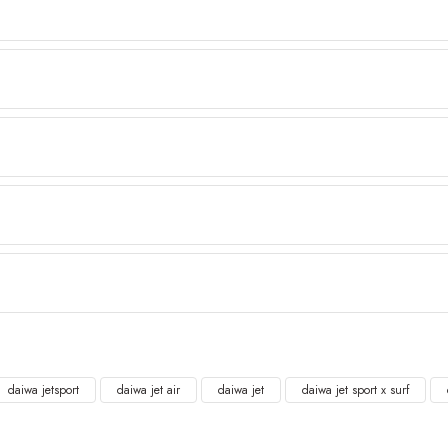
daiwa jetsport
daiwa jet air
daiwa jet
daiwa jet sport x surf