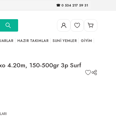
☎ 0 534 217 59 31
UARLAR
HAZIR TAKIMLAR
SUNİ YEMLER
GİYİM
Exo 4.20m, 150-500gr 3p Surf
LARI