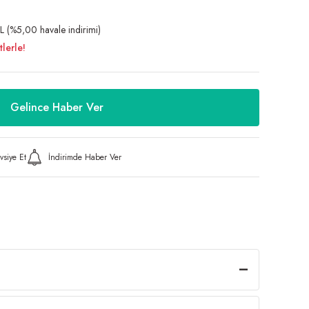
 (%5,00 havale indirimi)
lerle!
Gelince Haber Ver
vsiye Et
İndirimde Haber Ver