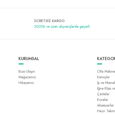
ÜCRETSİZ KARGO
3000₺ ve üzeri alışverişlerde geçerli
KURUMSAL
KATEGOR
Bize Ulaşın
Olta Makine
Mağazamız
Kamışlar
Hikayemiz
İp ve Misina
İğne Klips v
Çantalar
Kovalar
Aksesuarlar
Hazır Takım