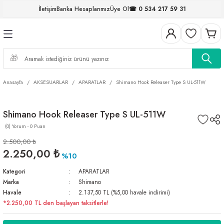
İletişim
Banka Hesaplarımız
Üye Ol
☎ 0 534 217 59 31
Geri Dön
Geri Dön
Geri Dön
Geri Dön
Geri Dön
Geri Dön
Geri Dön
Geri Dön
ELERİ
NALAR
S ve FIRDÖNDÜLER
AR
MLAR
R
İ
I
Anasayfa
AKSESUARLAR
APARATLAR
Shimano Hook Releaser Type S UL-511W
İ
ARI
Shimano Hook Releaser Type S UL-511W
ELER
 TAKIMLARI
(0) Yorum - 0 Puan
KİNELERİ
I
 MİSİNALAR
ILIFLARI
2.500,00 ₺
2.250,00 ₺
%10
ERİ
Kategori
APARATLAR
Marka
Shimano
AR
Havale
2.137,50 TL (%5,00 havale indirimi)
*2.250,00 TL den başlayan taksitlerle!