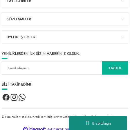
KATEGORİLER
SÖZLEŞMELER
ÜYELİK İŞLEMLERİ
YENİLİKLERDEN İLK SİZİN HABERİNİZ OLSUN.
KAYDOL
BİZİ TAKİP EDİN!
© Tüm hakları saklıdır. Kredi kartı bilgileriniz 256bit SSL sertifikası ile korunmaktadır.
Bize Ulaşın
ideasoft
ile
e-