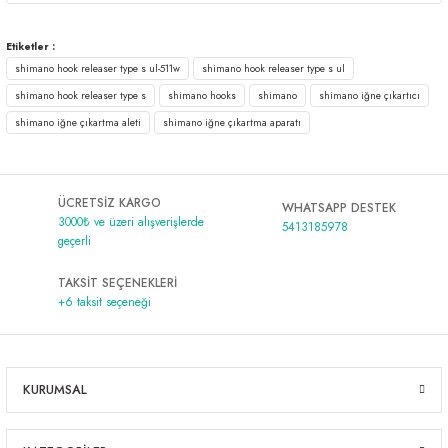
Etiketler :
shimano hook releaser type s ul-511w
shimano hook releaser type s ul
shimano hook releaser type s
shimano hooks
shimano
shimano iğne çıkartıcı
shimano iğne çıkartma aleti
shimano iğne çıkartma aparatı
ÜCRETSİZ KARGO
WHATSAPP DESTEK
3000₺ ve üzeri alışverişlerde
5413185978
geçerli
TAKSİT SEÇENEKLERİ
+6 taksit seçeneği
KURUMSAL