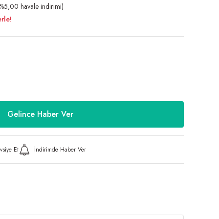
5,00 havale indirimi)
rle!
Gelince Haber Ver
vsiye Et
İndirimde Haber Ver