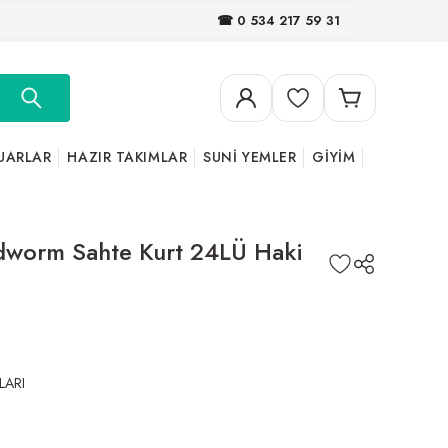
☎ 0 534 217 59 31
UARLAR
HAZIR TAKIMLAR
SUNİ YEMLER
GİYİM
dworm Sahte Kurt 24LÜ Haki
LARI