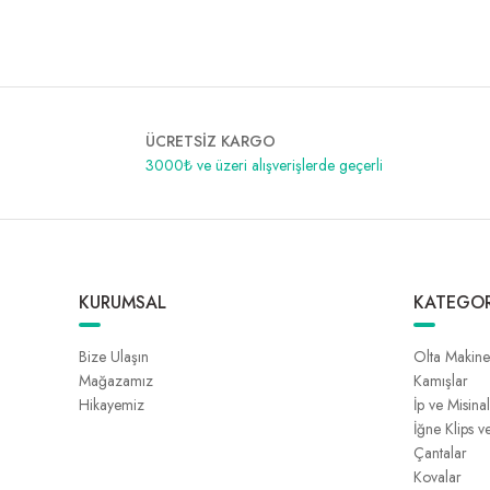
ÜCRETSİZ KARGO
3000₺ ve üzeri alışverişlerde geçerli
KURUMSAL
KATEGOR
Bize Ulaşın
Olta Makine
Mağazamız
Kamışlar
Hikayemiz
İp ve Misina
İğne Klips v
Çantalar
Kovalar