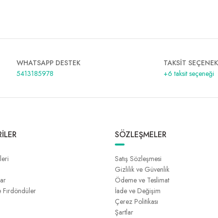
WHATSAPP DESTEK
TAKSİT SEÇENEK
5413185978
+6 taksit seçeneği
İLER
SÖZLEŞMELER
leri
Satış Sözleşmesi
Gizlilik ve Güvenlik
lar
Ödeme ve Teslimat
e Fırdöndüler
İade ve Değişim
Çerez Politikası
Şartlar